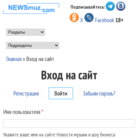
Перейти к основному
Подписывайтесь:
НОВОСТИ
содержанию
X
Facebook
18+
МУЗЫКИ И
Main menu
ШОУ БИЗНЕСА
Подразделы
NEWSMUZ.COM
Главная
»
Вход на сайт
Вы здесь
Вход на сайт
Регистрация
Войти
(активная вкладка)
Забыли пароль?
Имя пользователя
*
Укажите ваше имя на сайте Новости музыки и шоу бизнеса