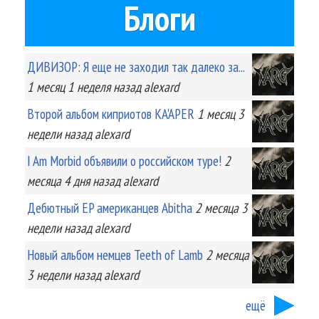
Блоги
ДИВИЗОР: Я еще не заходил так далеко за...
1 месяц 1 неделя
назад
alexard
Второй альбом киприотов KA'APER
1 месяц 3
недели
назад
alexard
I Am Morbid объявили о российском туре!
2
месяца 4 дня
назад
alexard
Дебютный EP американцев Abitha
2 месяца 3
недели
назад
alexard
Новый альбом немцев Teeth of Lamb
2 месяца
3 недели
назад
alexard
ещё