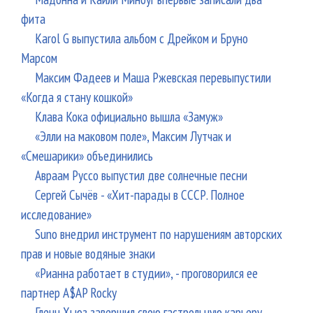
фита
Karol G выпустила альбом с Дрейком и Бруно
Марсом
Максим Фадеев и Маша Ржевская перевыпустили
«Когда я стану кошкой»
Клава Кока официально вышла «Замуж»
«Элли на маковом поле», Максим Лутчак и
«Смешарики» объединились
Авраам Руссо выпустил две солнечные песни
Сергей Сычёв - «Хит-парады в СССР. Полное
исследование»
Suno внедрил инструмент по нарушениям авторских
прав и новые водяные знаки
«Рианна работает в студии», - проговорился ее
партнер A$AP Rocky
Гленн Хьюз завершил свою гастрольную карьеру