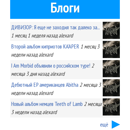
Блоги
ДИВИЗОР: Я еще не заходил так далеко за...
1 месяц 1 неделя
назад
alexard
Второй альбом киприотов KA'APER
1 месяц 3
недели
назад
alexard
I Am Morbid объявили о российском туре!
2
месяца 3 дня
назад
alexard
Дебютный EP американцев Abitha
2 месяца 3
недели
назад
alexard
Новый альбом немцев Teeth of Lamb
2 месяца
3 недели
назад
alexard
ещё