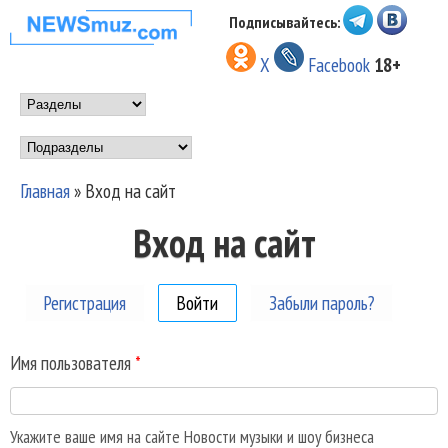
Перейти к основному
Подписывайтесь:
НОВОСТИ
содержанию
X
Facebook
18+
МУЗЫКИ И
Main menu
ШОУ БИЗНЕСА
Подразделы
NEWSMUZ.COM
Главная
»
Вход на сайт
Вы здесь
Вход на сайт
Регистрация
Войти
(активная вкладка)
Забыли пароль?
Имя пользователя
*
Укажите ваше имя на сайте Новости музыки и шоу бизнеса