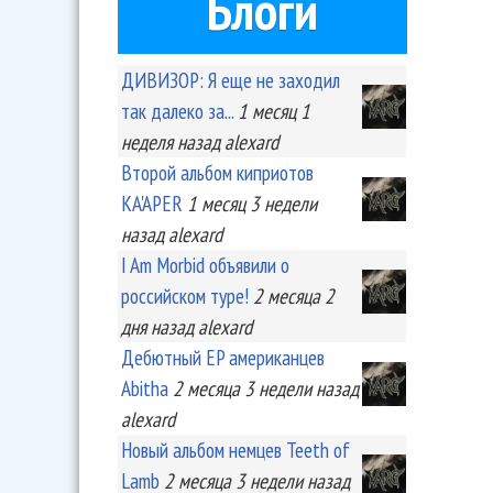
Блоги
ДИВИЗОР: Я еще не заходил
так далеко за...
1 месяц 1
неделя
назад
alexard
Второй альбом киприотов
KA'APER
1 месяц 3 недели
назад
alexard
I Am Morbid объявили о
российском туре!
2 месяца 2
дня
назад
alexard
Дебютный EP американцев
Abitha
2 месяца 3 недели
назад
alexard
Новый альбом немцев Teeth of
Lamb
2 месяца 3 недели
назад