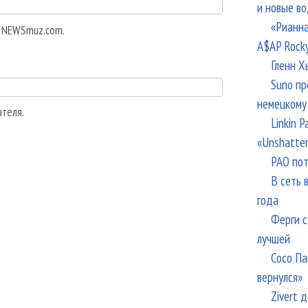
и новые в
«Рианна
а NEWSmuz.com.
A$AP Rock
Гленн Х
Suno пр
немецкому
ателя.
Linkin 
«Unshatte
РАО пот
В сеть 
года
Ферги с
лучшей
Сосо Па
вернулся»
Zivert 