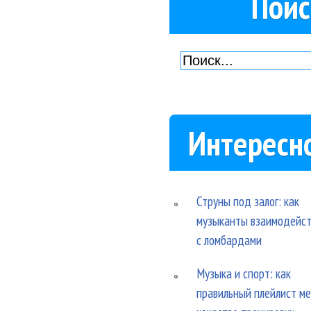
Поис
Интересн
Струны под залог: как
музыканты взаимодейс
с ломбардами
Музыка и спорт: как
правильный плейлист м