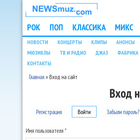
НОВОСТИ
МУЗЫКИ И
РОК
ПОП
КЛАССИКА
МИКС
Main menu
ШОУ БИЗНЕСА
НОВОСТИ
КОНЦЕРТЫ
КЛИПЫ
АНОНСЫ
Подразделы
МЮЗИКЛЫ
ТВ И РАДИО
ДЖАЗ
ФАБРИКА 
NEWSMUZ.COM
КОНТАКТЫ
Главная
»
Вход на сайт
Вы здесь
Вход н
Регистрация
Войти
(активная вкладка)
Забыли пароль?
Имя пользователя
*