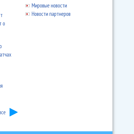
Мировые новости
Новости партнеров
ют
т о
ю
матчах
ия
все