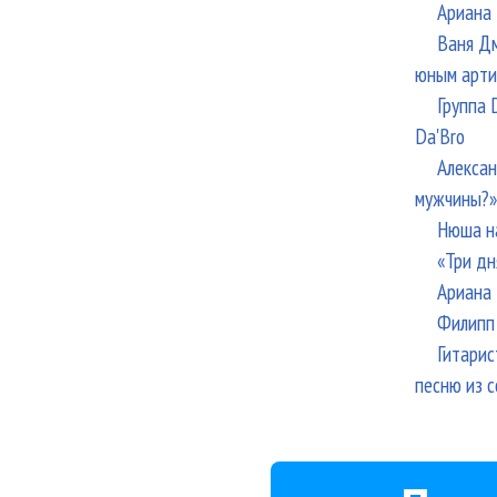
Ариана 
Ваня Дм
юным арти
Группа 
Da'Bro
Алексан
мужчины?»
Нюша н
«Три дн
Ариана 
Филипп 
Гитарис
песню из с