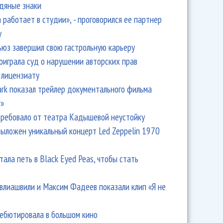
одяные знаки
 работает в студии», - проговорился ее партнер
y
ьюз завершил свою гастрольную карьеру
оиграла суд о нарушении авторских прав
 лицензиату
Park показал трейлер документального фильма
r»
ребовало от театра Кадышевой неустойку
выложен уникальный концерт Led Zeppelin 1970
тала петь в Black Eyed Peas, чтобы стать
влиашвили и Максим Фадеев показали клип «Я не
дебютировала в большом кино