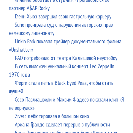
партнер A$AP Rocky
Гленн Хьюз завершил свою гастрольную карьеру
Suno проиграла суд о нарушении авторских прав
немецкому лицензиату
Linkin Park показал трейлер документального фильма
«Unshatter»
РАО потребовало от театра Кадышевой неустойку
В сеть выложен уникальный концерт Led Zeppelin
1970 года
Ферги стала петь в Black Eyed Peas, чтобы стать
лучшей
Сосо Павлиашвили и Максим Фадеев показали клип «Я
не вернулся»
Zivert дебютировала в большом кино
Ариана Гранде сделает перерыв в публичности
Ваня Дмитриенко побил рекорд Егора Крида, став