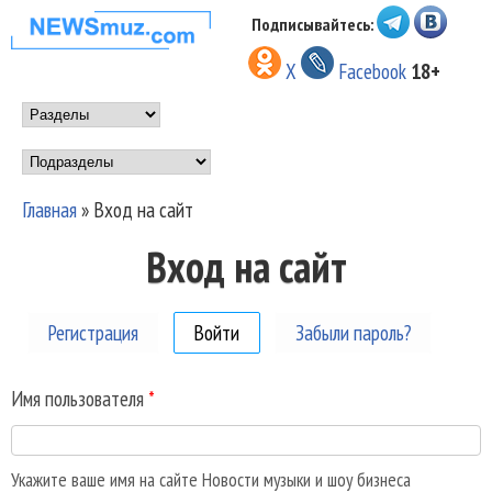
Перейти к основному
Подписывайтесь:
НОВОСТИ
содержанию
X
Facebook
18+
МУЗЫКИ И
Main menu
ШОУ БИЗНЕСА
Подразделы
NEWSMUZ.COM
Главная
»
Вход на сайт
Вы здесь
Вход на сайт
Регистрация
Войти
(активная вкладка)
Забыли пароль?
Имя пользователя
*
Укажите ваше имя на сайте Новости музыки и шоу бизнеса