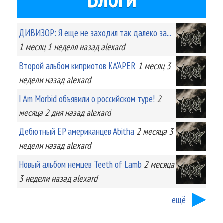
ДИВИЗОР: Я еще не заходил так далеко за...
1 месяц 1 неделя
назад
alexard
Второй альбом киприотов KA'APER
1 месяц 3
недели
назад
alexard
I Am Morbid объявили о российском туре!
2
месяца 2 дня
назад
alexard
Дебютный EP американцев Abitha
2 месяца 3
недели
назад
alexard
Новый альбом немцев Teeth of Lamb
2 месяца
3 недели
назад
alexard
ещё