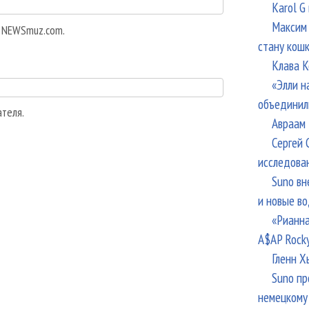
Karol G
Максим 
а NEWSmuz.com.
стану кош
Клава К
«Элли н
объединил
ателя.
Авраам 
Сергей 
исследова
Suno вн
и новые в
«Рианна
A$AP Rock
Гленн Х
Suno пр
немецкому