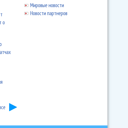
Мировые новости
Новости партнеров
ют
т о
ю
матчах
ия
все