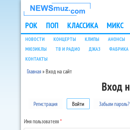
НОВОСТИ
МУЗЫКИ И
РОК
ПОП
КЛАССИКА
МИКС
Main menu
ШОУ БИЗНЕСА
НОВОСТИ
КОНЦЕРТЫ
КЛИПЫ
АНОНСЫ
Подразделы
МЮЗИКЛЫ
ТВ И РАДИО
ДЖАЗ
ФАБРИКА 
NEWSMUZ.COM
КОНТАКТЫ
Главная
»
Вход на сайт
Вы здесь
Вход н
Регистрация
Войти
(активная вкладка)
Забыли пароль?
Имя пользователя
*