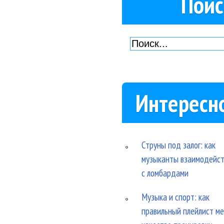
Поис
Интересн
Струны под залог: как
музыканты взаимодейс
с ломбардами
Музыка и спорт: как
правильный плейлист м