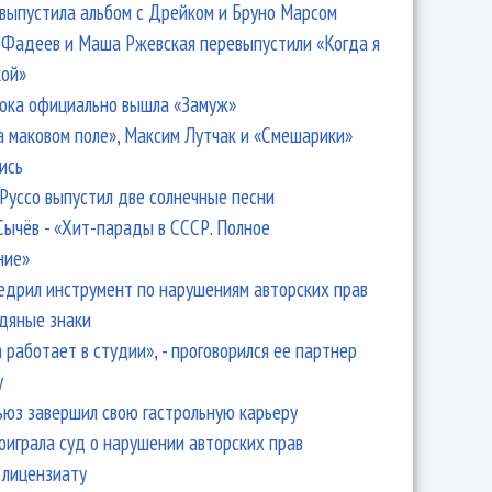
 выпустила альбом с Дрейком и Бруно Марсом
Фадеев и Маша Ржевская перевыпустили «Когда я
кой»
ока официально вышла «Замуж»
а маковом поле», Максим Лутчак и «Смешарики»
ись
Руссо выпустил две солнечные песни
Сычёв - «Хит-парады в СССР. Полное
ние»
едрил инструмент по нарушениям авторских прав
одяные знаки
 работает в студии», - проговорился ее партнер
y
ьюз завершил свою гастрольную карьеру
оиграла суд о нарушении авторских прав
 лицензиату