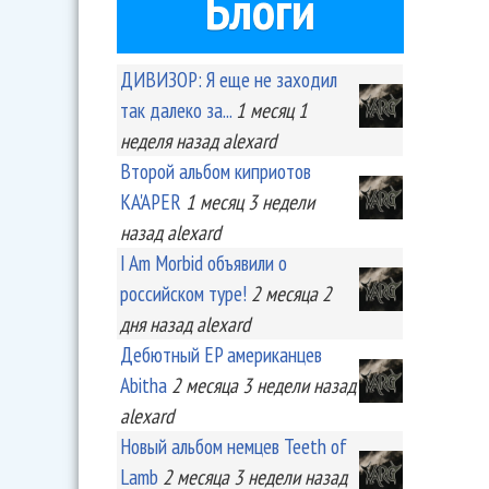
Блоги
ДИВИЗОР: Я еще не заходил
так далеко за...
1 месяц 1
неделя
назад
alexard
Второй альбом киприотов
KA'APER
1 месяц 3 недели
назад
alexard
I Am Morbid объявили о
российском туре!
2 месяца 2
дня
назад
alexard
Дебютный EP американцев
Abitha
2 месяца 3 недели
назад
alexard
Новый альбом немцев Teeth of
Lamb
2 месяца 3 недели
назад