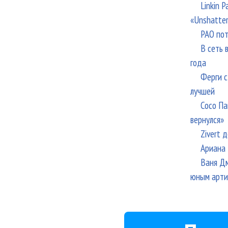
Linkin 
«Unshatte
РАО пот
В сеть 
года
Ферги с
лучшей
Сосо Па
вернулся»
Zivert 
Ариана 
Ваня Дм
юным арти