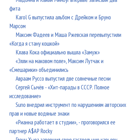
фита
Karol G выпустила альбом с Дрейком и Бруно
Марсом
Максим Фадеев и Маша Ржевская перевыпустили
«Когда я стану кошкой»
Клава Кока официально вышла «Замуж»
«Элли на маковом поле», Максим Лутчак и
«Смешарики» объединились
Авраам Руссо выпустил две солнечные песни
Сергей Сычёв - «Хит-парады в СССР. Полное
исследование»
Suno внедрил инструмент по нарушениям авторских
прав и новые водяные знаки
«Рианна работает в студии», - проговорился ее
партнер A$AP Rocky
Гленн Хьюз завершил свою гастрольную карьеру