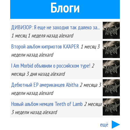
Блоги
ДИВИЗОР: Я еще не заходил так далеко за...
1 месяц 1 неделя
назад
alexard
Второй альбом киприотов KA'APER
1 месяц 3
недели
назад
alexard
I Am Morbid объявили о российском туре!
2
месяца 3 дня
назад
alexard
Дебютный EP американцев Abitha
2 месяца 3
недели
назад
alexard
Новый альбом немцев Teeth of Lamb
2 месяца
3 недели
назад
alexard
ещё