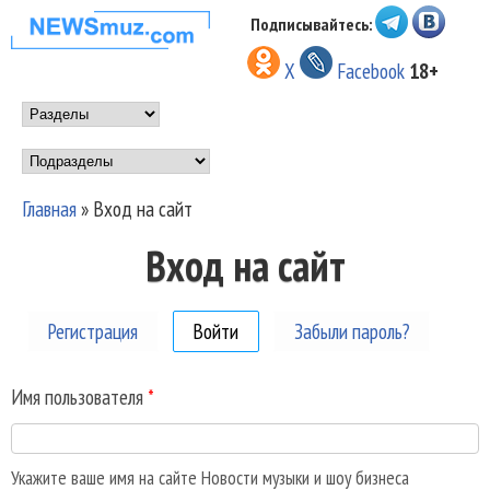
Перейти к основному
Подписывайтесь:
НОВОСТИ
содержанию
X
Facebook
18+
МУЗЫКИ И
Main menu
ШОУ БИЗНЕСА
Подразделы
NEWSMUZ.COM
Главная
»
Вход на сайт
Вы здесь
Вход на сайт
Регистрация
Войти
(активная вкладка)
Забыли пароль?
Имя пользователя
*
Укажите ваше имя на сайте Новости музыки и шоу бизнеса