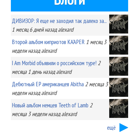
ДИВИЗОР: Я еще не заходил так далеко за...
1 месяц 6 дней
назад
alexard
Второй альбом киприотов KA'APER
1 месяц 3
недели
назад
alexard
I Am Morbid объявили о российском туре!
2
месяца 1 день
назад
alexard
Дебютный EP американцев Abitha
2 месяца 3
недели
назад
alexard
Новый альбом немцев Teeth of Lamb
2
месяца 3 недели
назад
alexard
ещё