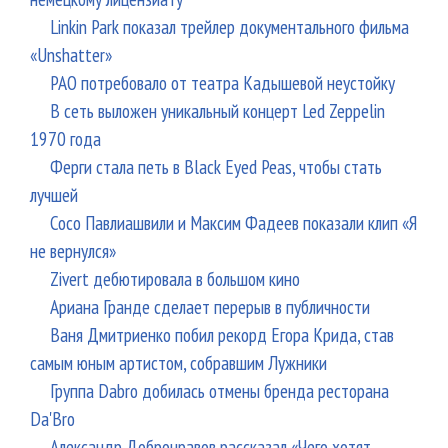
Linkin Park показал трейлер документального фильма
«Unshatter»
РАО потребовало от театра Кадышевой неустойку
В сеть выложен уникальный концерт Led Zeppelin
1970 года
Ферги стала петь в Black Eyed Peas, чтобы стать
лучшей
Сосо Павлиашвили и Максим Фадеев показали клип «Я
не вернулся»
Zivert дебютировала в большом кино
Ариана Гранде сделает перерыв в публичности
Ваня Дмитриенко побил рекорд Егора Крида, став
самым юным артистом, собравшим Лужники
Группа Dabro добилась отмены бренда ресторана
Da'Bro
Александр Добронравов рассказал «Чего хотят