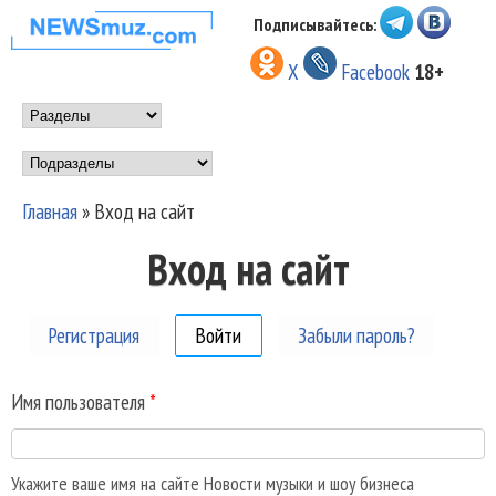
Перейти к основному
Подписывайтесь:
НОВОСТИ
содержанию
X
Facebook
18+
МУЗЫКИ И
Main menu
ШОУ БИЗНЕСА
Подразделы
NEWSMUZ.COM
Главная
»
Вход на сайт
Вы здесь
Вход на сайт
Регистрация
Войти
(активная вкладка)
Забыли пароль?
Имя пользователя
*
Укажите ваше имя на сайте Новости музыки и шоу бизнеса