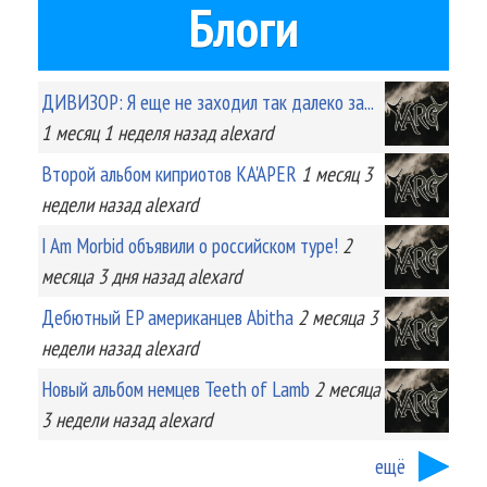
Блоги
ДИВИЗОР: Я еще не заходил так далеко за...
1 месяц 1 неделя
назад
alexard
Второй альбом киприотов KA'APER
1 месяц 3
недели
назад
alexard
I Am Morbid объявили о российском туре!
2
месяца 3 дня
назад
alexard
Дебютный EP американцев Abitha
2 месяца 3
недели
назад
alexard
Новый альбом немцев Teeth of Lamb
2 месяца
3 недели
назад
alexard
ещё