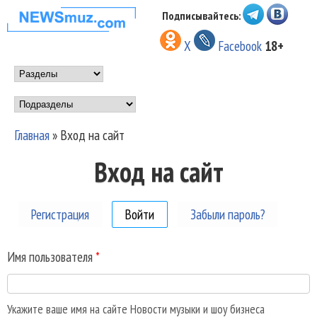
Перейти к основному
Подписывайтесь:
НОВОСТИ
содержанию
X
Facebook
18+
МУЗЫКИ И
Main menu
ШОУ БИЗНЕСА
Подразделы
NEWSMUZ.COM
Главная
»
Вход на сайт
Вы здесь
Вход на сайт
Регистрация
Войти
(активная вкладка)
Забыли пароль?
Имя пользователя
*
Укажите ваше имя на сайте Новости музыки и шоу бизнеса