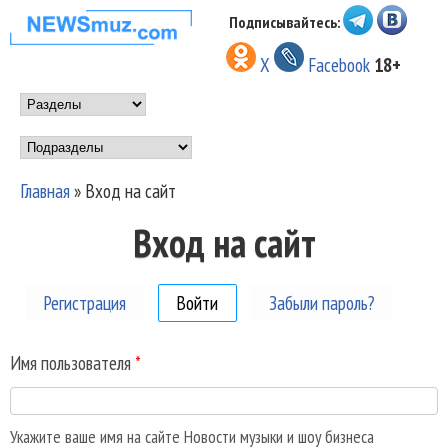
Перейти к основному
Подписывайтесь:
НОВОСТИ
содержанию
X
Facebook
18+
МУЗЫКИ И
Main menu
ШОУ БИЗНЕСА
Подразделы
NEWSMUZ.COM
Главная
»
Вход на сайт
Вы здесь
Вход на сайт
Регистрация
Войти
(активная вкладка)
Забыли пароль?
Имя пользователя
*
Укажите ваше имя на сайте Новости музыки и шоу бизнеса