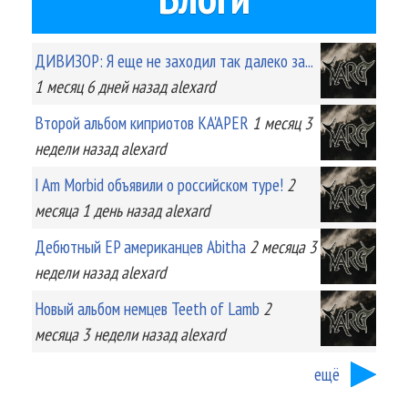
ДИВИЗОР: Я еще не заходил так далеко за...
1 месяц 6 дней
назад
alexard
Второй альбом киприотов KA'APER
1 месяц 3
недели
назад
alexard
I Am Morbid объявили о российском туре!
2
месяца 1 день
назад
alexard
Дебютный EP американцев Abitha
2 месяца 3
недели
назад
alexard
Новый альбом немцев Teeth of Lamb
2
месяца 3 недели
назад
alexard
ещё