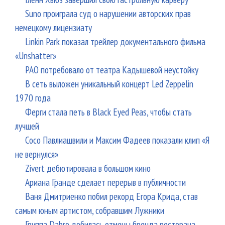
Suno проиграла суд о нарушении авторских прав
немецкому лицензиату
Linkin Park показал трейлер документального фильма
«Unshatter»
РАО потребовало от театра Кадышевой неустойку
В сеть выложен уникальный концерт Led Zeppelin
1970 года
Ферги стала петь в Black Eyed Peas, чтобы стать
лучшей
Сосо Павлиашвили и Максим Фадеев показали клип «Я
не вернулся»
Zivert дебютировала в большом кино
Ариана Гранде сделает перерыв в публичности
Ваня Дмитриенко побил рекорд Егора Крида, став
самым юным артистом, собравшим Лужники
Группа Dabro добилась отмены бренда ресторана