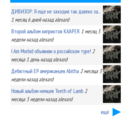
ДИВИЗОР: Я еще не заходил так далеко за...
1 месяц 6 дней
назад
alexard
Второй альбом киприотов KA'APER
1 месяц 3
недели
назад
alexard
I Am Morbid объявили о российском туре!
2
месяца 1 день
назад
alexard
Дебютный EP американцев Abitha
2 месяца 3
недели
назад
alexard
Новый альбом немцев Teeth of Lamb
2
месяца 3 недели
назад
alexard
ещё