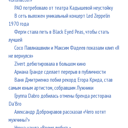
РАО потребовало от театра Кадышевой неустойку
В сеть выложен уникальный концерт Led Zeppelin
1970 года
Ферги стала петь в Black Eyed Peas, чтобы стать
лучшей
Сосо Павлиашвили и Максим Фадеев показали клип «Я
не вернулся»
Zivert дебютировала в большом кино
Ариана Гранде сделает перерыв в публичности
Ваня Дмитриенко побил рекорд Егора Крида, став
самым юным артистом, собравшим Лужники
Группа Dabro добилась отмены бренда ресторана
Da'Bro
Александр Добронравов рассказал «Чего хотят
мужчины?»
Нюша нашла «Время любить»