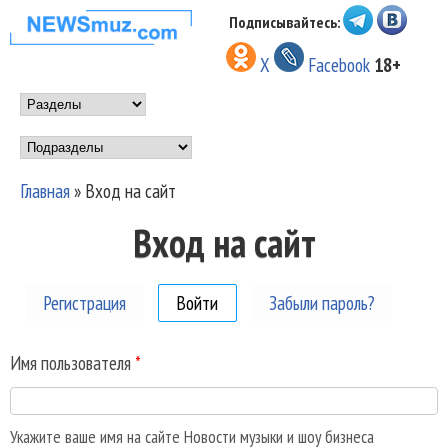
Перейти к основному
Подписывайтесь:
НОВОСТИ
содержанию
X
Facebook
18+
МУЗЫКИ И
Main menu
ШОУ БИЗНЕСА
Подразделы
NEWSMUZ.COM
Главная
»
Вход на сайт
Вы здесь
Вход на сайт
Регистрация
Войти
(активная вкладка)
Забыли пароль?
Имя пользователя
*
Укажите ваше имя на сайте Новости музыки и шоу бизнеса