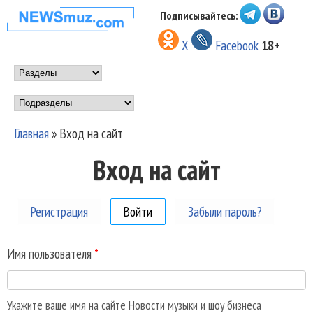
Перейти к основному
Подписывайтесь:
НОВОСТИ
содержанию
X
Facebook
18+
МУЗЫКИ И
Main menu
ШОУ БИЗНЕСА
Подразделы
NEWSMUZ.COM
Главная
»
Вход на сайт
Вы здесь
Вход на сайт
Регистрация
Войти
(активная вкладка)
Забыли пароль?
Имя пользователя
*
Укажите ваше имя на сайте Новости музыки и шоу бизнеса