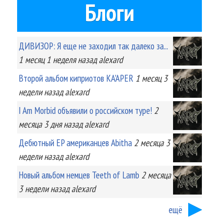
Блоги
ДИВИЗОР: Я еще не заходил так далеко за...
1 месяц 1 неделя
назад
alexard
Второй альбом киприотов KA'APER
1 месяц 3
недели
назад
alexard
I Am Morbid объявили о российском туре!
2
месяца 3 дня
назад
alexard
Дебютный EP американцев Abitha
2 месяца 3
недели
назад
alexard
Новый альбом немцев Teeth of Lamb
2 месяца
3 недели
назад
alexard
ещё