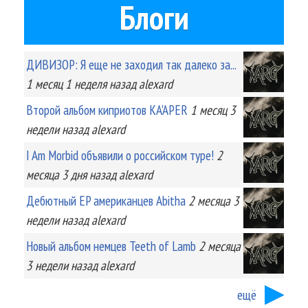
Блоги
ДИВИЗОР: Я еще не заходил так далеко за...
1 месяц 1 неделя
назад
alexard
Второй альбом киприотов KA'APER
1 месяц 3
недели
назад
alexard
I Am Morbid объявили о российском туре!
2
месяца 3 дня
назад
alexard
Дебютный EP американцев Abitha
2 месяца 3
недели
назад
alexard
Новый альбом немцев Teeth of Lamb
2 месяца
3 недели
назад
alexard
ещё