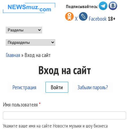
Перейти к основному
Подписывайтесь:
НОВОСТИ
содержанию
X
Facebook
18+
МУЗЫКИ И
Main menu
ШОУ БИЗНЕСА
Подразделы
NEWSMUZ.COM
Главная
»
Вход на сайт
Вы здесь
Вход на сайт
Регистрация
Войти
(активная вкладка)
Забыли пароль?
Имя пользователя
*
Укажите ваше имя на сайте Новости музыки и шоу бизнеса