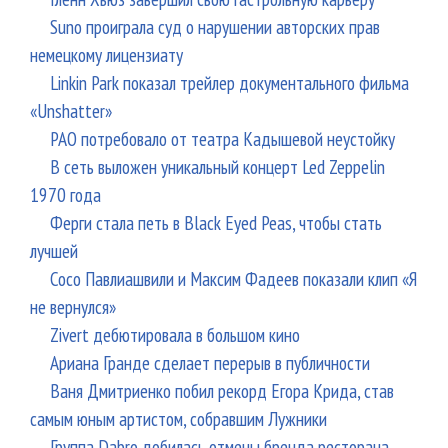
Suno проиграла суд о нарушении авторских прав
немецкому лицензиату
Linkin Park показал трейлер документального фильма
«Unshatter»
РАО потребовало от театра Кадышевой неустойку
В сеть выложен уникальный концерт Led Zeppelin
1970 года
Ферги стала петь в Black Eyed Peas, чтобы стать
лучшей
Сосо Павлиашвили и Максим Фадеев показали клип «Я
не вернулся»
Zivert дебютировала в большом кино
Ариана Гранде сделает перерыв в публичности
Ваня Дмитриенко побил рекорд Егора Крида, став
самым юным артистом, собравшим Лужники
Группа Dabro добилась отмены бренда ресторана