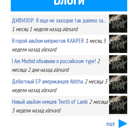
ДИВИЗОР: Я еще не заходил так далеко за...
1 месяц 1 неделя
назад
alexard
Второй альбом киприотов KA'APER
1 месяц 3
недели
назад
alexard
I Am Morbid объявили о российском туре!
2
месяца 2 дня
назад
alexard
Дебютный EP американцев Abitha
2 месяца 3
недели
назад
alexard
Новый альбом немцев Teeth of Lamb
2 месяца
3 недели
назад
alexard
ещё