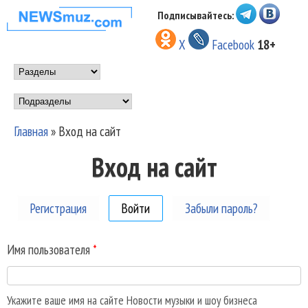
Перейти к основному
Подписывайтесь:
НОВОСТИ
содержанию
X
Facebook
18+
МУЗЫКИ И
Main menu
ШОУ БИЗНЕСА
Подразделы
NEWSMUZ.COM
Главная
»
Вход на сайт
Вы здесь
Вход на сайт
Регистрация
Войти
(активная вкладка)
Забыли пароль?
Имя пользователя
*
Укажите ваше имя на сайте Новости музыки и шоу бизнеса