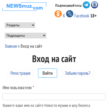
Перейти к основному
Подписывайтесь:
НОВОСТИ
содержанию
X
Facebook
18+
МУЗЫКИ И
Main menu
ШОУ БИЗНЕСА
Подразделы
NEWSMUZ.COM
Главная
»
Вход на сайт
Вы здесь
Вход на сайт
Регистрация
Войти
(активная вкладка)
Забыли пароль?
Имя пользователя
*
Укажите ваше имя на сайте Новости музыки и шоу бизнеса