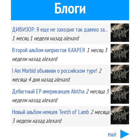
Блоги
ДИВИЗОР: Я еще не заходил так далеко за...
1 месяц 1 неделя
назад
alexard
Второй альбом киприотов KA'APER
1 месяц 3
недели
назад
alexard
I Am Morbid объявили о российском туре!
2
месяца 4 дня
назад
alexard
Дебютный EP американцев Abitha
2 месяца 3
недели
назад
alexard
Новый альбом немцев Teeth of Lamb
2 месяца
3 недели
назад
alexard
ещё