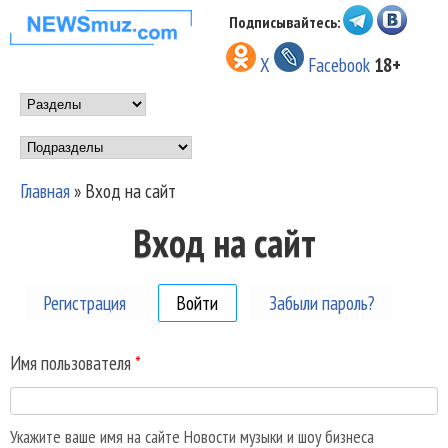
Перейти к основному
Подписывайтесь:
НОВОСТИ
содержанию
X
Facebook
18+
МУЗЫКИ И
Main menu
ШОУ БИЗНЕСА
Подразделы
NEWSMUZ.COM
Главная
»
Вход на сайт
Вы здесь
Вход на сайт
Регистрация
Войти
(активная вкладка)
Забыли пароль?
Имя пользователя
*
Укажите ваше имя на сайте Новости музыки и шоу бизнеса