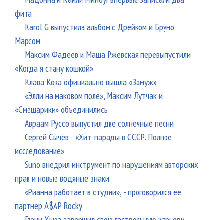
фита
Karol G выпустила альбом с Дрейком и Бруно
Марсом
Максим Фадеев и Маша Ржевская перевыпустили
«Когда я стану кошкой»
Клава Кока официально вышла «Замуж»
«Элли на маковом поле», Максим Лутчак и
«Смешарики» объединились
Авраам Руссо выпустил две солнечные песни
Сергей Сычёв - «Хит-парады в СССР. Полное
исследование»
Suno внедрил инструмент по нарушениям авторских
прав и новые водяные знаки
«Рианна работает в студии», - проговорился ее
партнер A$AP Rocky
Гленн Хьюз завершил свою гастрольную карьеру