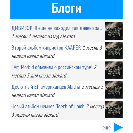
Блоги
ДИВИЗОР: Я еще не заходил так далеко за...
1 месяц 1 неделя
назад
alexard
Второй альбом киприотов KA'APER
1 месяц 3
недели
назад
alexard
I Am Morbid объявили о российском туре!
2
месяца 3 дня
назад
alexard
Дебютный EP американцев Abitha
2 месяца 3
недели
назад
alexard
Новый альбом немцев Teeth of Lamb
2 месяца
3 недели
назад
alexard
ещё