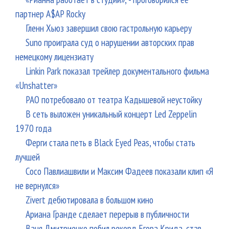
партнер A$AP Rocky
Гленн Хьюз завершил свою гастрольную карьеру
Suno проиграла суд о нарушении авторских прав
немецкому лицензиату
Linkin Park показал трейлер документального фильма
«Unshatter»
РАО потребовало от театра Кадышевой неустойку
В сеть выложен уникальный концерт Led Zeppelin
1970 года
Ферги стала петь в Black Eyed Peas, чтобы стать
лучшей
Сосо Павлиашвили и Максим Фадеев показали клип «Я
не вернулся»
Zivert дебютировала в большом кино
Ариана Гранде сделает перерыв в публичности
Ваня Дмитриенко побил рекорд Егора Крида, став