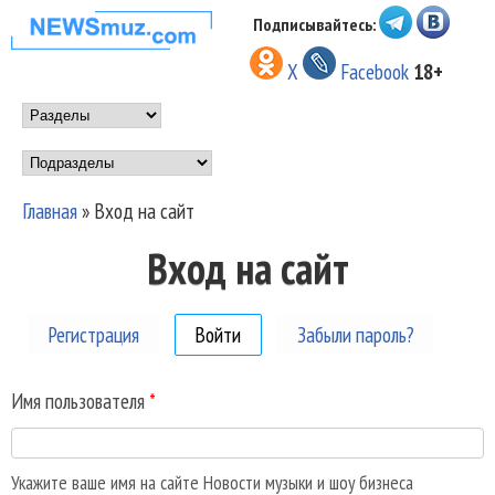
Перейти к основному
Подписывайтесь:
НОВОСТИ
содержанию
X
Facebook
18+
МУЗЫКИ И
Main menu
ШОУ БИЗНЕСА
Подразделы
NEWSMUZ.COM
Главная
»
Вход на сайт
Вы здесь
Вход на сайт
Регистрация
Войти
(активная вкладка)
Забыли пароль?
Имя пользователя
*
Укажите ваше имя на сайте Новости музыки и шоу бизнеса