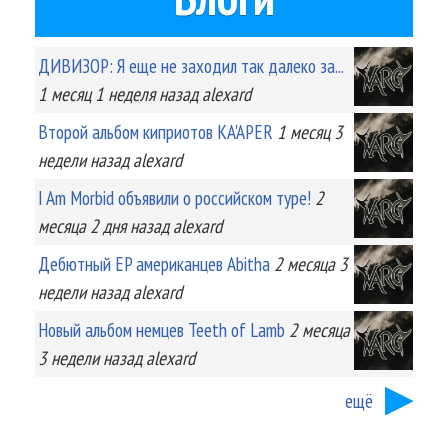
ДИВИЗОР: Я еще не заходил так далеко за...
1 месяц 1 неделя
назад
alexard
Второй альбом киприотов KA'APER
1 месяц 3
недели
назад
alexard
I Am Morbid объявили о российском туре!
2
месяца 2 дня
назад
alexard
Дебютный EP американцев Abitha
2 месяца 3
недели
назад
alexard
Новый альбом немцев Teeth of Lamb
2 месяца
3 недели
назад
alexard
ещё