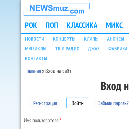
НОВОСТИ
МУЗЫКИ И
РОК
ПОП
КЛАССИКА
МИКС
Main menu
ШОУ БИЗНЕСА
НОВОСТИ
КОНЦЕРТЫ
КЛИПЫ
АНОНСЫ
Подразделы
МЮЗИКЛЫ
ТВ И РАДИО
ДЖАЗ
ФАБРИКА 
NEWSMUZ.COM
КОНТАКТЫ
Главная
»
Вход на сайт
Вы здесь
Вход н
Регистрация
Войти
(активная вкладка)
Забыли пароль?
Имя пользователя
*