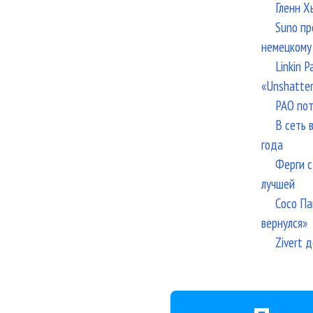
Гленн Х
Suno пр
немецкому
Linkin 
«Unshatte
РАО пот
В сеть 
года
Ферги с
лучшей
Сосо Па
вернулся»
Zivert 