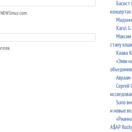
Басист 
концертах
а NEWSmuz.com.
Мадонна
Karol G
Максим 
стану кош
ателя.
Клава К
«Элли н
объединил
Авраам 
Сергей 
исследова
Suno вн
и новые в
«Рианна
A$AP Rock