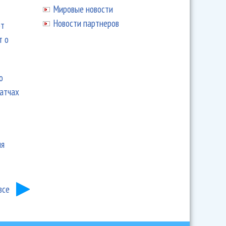
Мировые новости
Новости партнеров
ют
т о
ю
матчах
ия
все