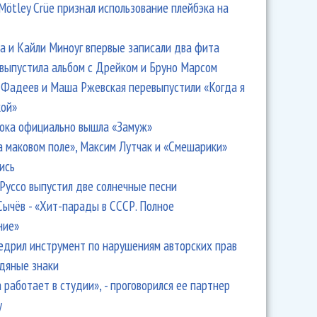
Mötley Crüe признал использование плейбэка на
 и Кайли Миноуг впервые записали два фита
 выпустила альбом с Дрейком и Бруно Марсом
Фадеев и Маша Ржевская перевыпустили «Когда я
кой»
ока официально вышла «Замуж»
а маковом поле», Максим Лутчак и «Смешарики»
ись
Руссо выпустил две солнечные песни
Сычёв - «Хит-парады в СССР. Полное
ние»
едрил инструмент по нарушениям авторских прав
одяные знаки
 работает в студии», - проговорился ее партнер
y