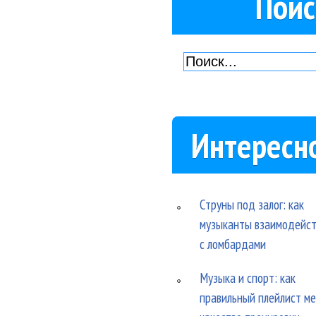
Поис
Интересн
Струны под залог: как
музыканты взаимодейс
с ломбардами
Музыка и спорт: как
правильный плейлист м