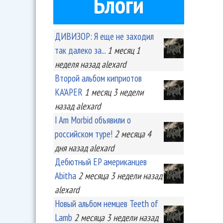
Блоги
ДИВИЗОР: Я еще не заходил
так далеко за...
1 месяц 1
неделя
назад
alexard
Второй альбом киприотов
KA'APER
1 месяц 3 недели
назад
alexard
I Am Morbid объявили о
российском туре!
2 месяца 4
дня
назад
alexard
Дебютный EP американцев
Abitha
2 месяца 3 недели
назад
alexard
Новый альбом немцев Teeth of
Lamb
2 месяца 3 недели
назад