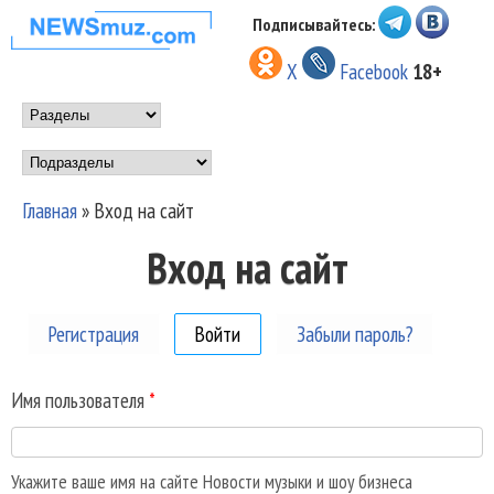
Перейти к основному
Подписывайтесь:
НОВОСТИ
содержанию
X
Facebook
18+
МУЗЫКИ И
Main menu
ШОУ БИЗНЕСА
Подразделы
NEWSMUZ.COM
Главная
»
Вход на сайт
Вы здесь
Вход на сайт
Регистрация
Войти
(активная вкладка)
Забыли пароль?
Имя пользователя
*
Укажите ваше имя на сайте Новости музыки и шоу бизнеса