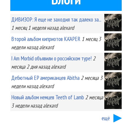
ДИВИЗОР: Я еще не заходил так далеко за...
1 месяц 1 неделя
назад
alexard
Второй альбом киприотов KA'APER
1 месяц 3
недели
назад
alexard
I Am Morbid объявили о российском туре!
2
месяца 2 дня
назад
alexard
Дебютный EP американцев Abitha
2 месяца 3
недели
назад
alexard
Новый альбом немцев Teeth of Lamb
2 месяца
3 недели
назад
alexard
ещё