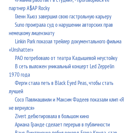
партнер A$AP Rocky
Гленн Хьюз завершил свою гастрольную карьеру
Suno проиграла суд о нарушении авторских прав
немецкому лицензиату
Linkin Park показал трейлер документального фильма
«Unshatter»
РАО потребовало от театра Кадышевой неустойку
В сеть выложен уникальный концерт Led Zeppelin
1970 года
Ферги стала петь в Black Eyed Peas, чтобы стать
лучшей
Сосо Павлиашвили и Максим Фадеев показали клип «Я
не вернулся»
Zivert дебютировала в большом кино
Ариана Гранде сделает перерыв в публичности
Ваня Дмитриенко побил рекорд Егора Крида, став