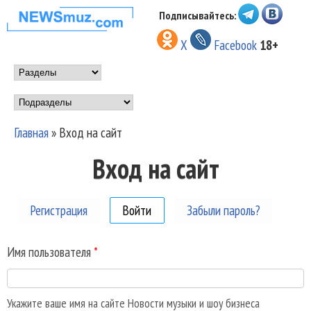
Перейти к основному
Подписывайтесь:
НОВОСТИ
содержанию
X
Facebook
18+
МУЗЫКИ И
Main menu
ШОУ БИЗНЕСА
Подразделы
NEWSMUZ.COM
Главная
»
Вход на сайт
Вы здесь
Вход на сайт
Регистрация
Войти
(активная вкладка)
Забыли пароль?
Имя пользователя
*
Укажите ваше имя на сайте Новости музыки и шоу бизнеса