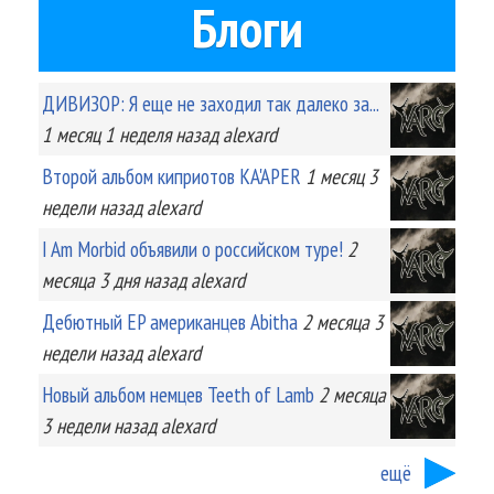
Блоги
ДИВИЗОР: Я еще не заходил так далеко за...
1 месяц 1 неделя
назад
alexard
Второй альбом киприотов KA'APER
1 месяц 3
недели
назад
alexard
I Am Morbid объявили о российском туре!
2
месяца 3 дня
назад
alexard
Дебютный EP американцев Abitha
2 месяца 3
недели
назад
alexard
Новый альбом немцев Teeth of Lamb
2 месяца
3 недели
назад
alexard
ещё