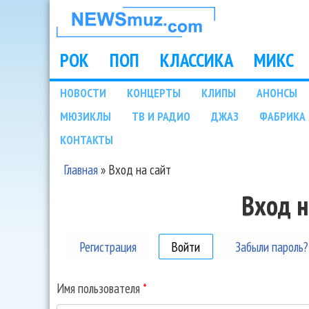
НОВОСТИ
МУЗЫКИ И
РОК
ПОП
КЛАССИКА
МИКС
Main menu
ШОУ БИЗНЕСА
НОВОСТИ
КОНЦЕРТЫ
КЛИПЫ
АНОНСЫ
Подразделы
МЮЗИКЛЫ
ТВ И РАДИО
ДЖАЗ
ФАБРИКА 
NEWSMUZ.COM
КОНТАКТЫ
Главная
»
Вход на сайт
Вы здесь
Вход н
Регистрация
Войти
(активная вкладка)
Забыли пароль?
Имя пользователя
*