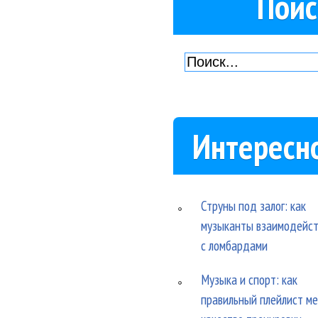
Поис
Интересн
Струны под залог: как
музыканты взаимодейс
с ломбардами
Музыка и спорт: как
правильный плейлист м