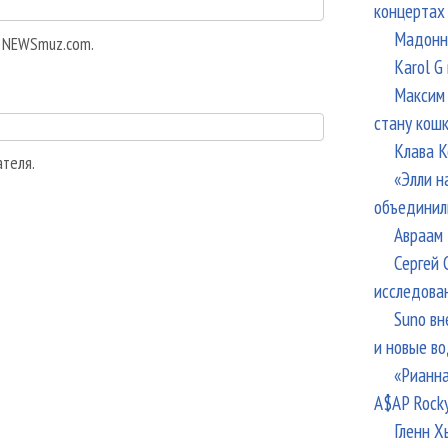
концертах
Мадонна
а NEWSmuz.com.
Karol G
Максим 
стану кош
Клава К
ателя.
«Элли н
объединил
Авраам 
Сергей 
исследова
Suno вн
и новые в
«Рианна
A$AP Rock
Гленн Х