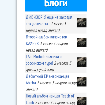
Блоги
ДИВИЗОР: Я еще не заходил
так далеко за...
1 месяц 1
неделя
назад
alexard
Второй альбом киприотов
KA'APER
1 месяц 3 недели
назад
alexard
I Am Morbid объявили о
российском туре!
2 месяца 3
дня
назад
alexard
Дебютный EP американцев
Abitha
2 месяца 3 недели
назад
alexard
Новый альбом немцев Teeth of
Lamb
2 месяца 3 недели
назад