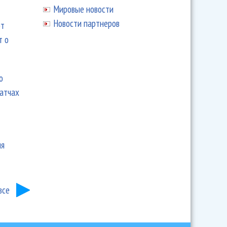
Мировые новости
Новости партнеров
ют
т о
ю
матчах
ия
все