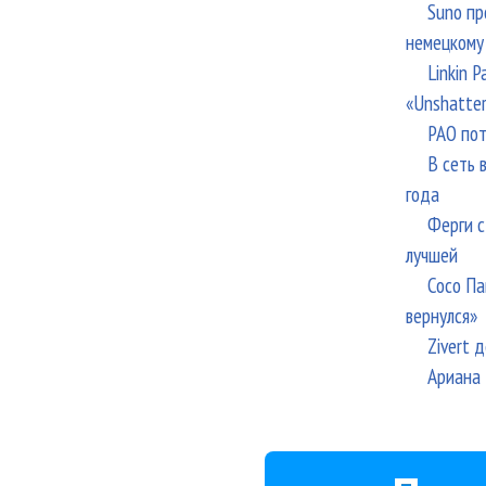
Suno пр
немецкому
Linkin 
«Unshatte
РАО пот
В сеть 
года
Ферги с
лучшей
Сосо Па
вернулся»
Zivert 
Ариана 