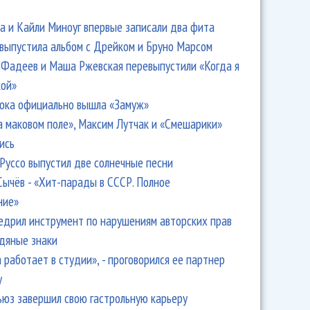
 и Кайли Миноуг впервые записали два фита
 выпустила альбом с Дрейком и Бруно Марсом
Фадеев и Маша Ржевская перевыпустили «Когда я
кой»
ока официально вышла «Замуж»
а маковом поле», Максим Лутчак и «Смешарики»
ись
Руссо выпустил две солнечные песни
Сычёв - «Хит-парады в СССР. Полное
ние»
едрил инструмент по нарушениям авторских прав
одяные знаки
 работает в студии», - проговорился ее партнер
y
ьюз завершил свою гастрольную карьеру