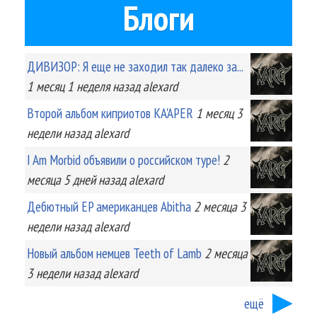
Блоги
ДИВИЗОР: Я еще не заходил так далеко за...
1 месяц 1 неделя
назад
alexard
Второй альбом киприотов KA'APER
1 месяц 3
недели
назад
alexard
I Am Morbid объявили о российском туре!
2
месяца 5 дней
назад
alexard
Дебютный EP американцев Abitha
2 месяца 3
недели
назад
alexard
Новый альбом немцев Teeth of Lamb
2 месяца
3 недели
назад
alexard
ещё