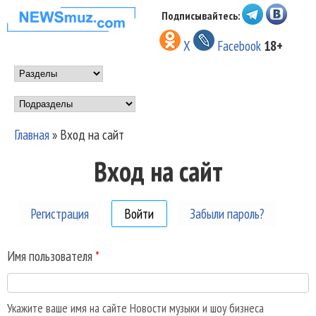
Перейти к основному
Подписывайтесь:
НОВОСТИ
содержанию
X
Facebook
18+
МУЗЫКИ И
Main menu
ШОУ БИЗНЕСА
Подразделы
NEWSMUZ.COM
Главная
»
Вход на сайт
Вы здесь
Вход на сайт
Регистрация
Войти
(активная вкладка)
Забыли пароль?
Имя пользователя
*
Укажите ваше имя на сайте Новости музыки и шоу бизнеса