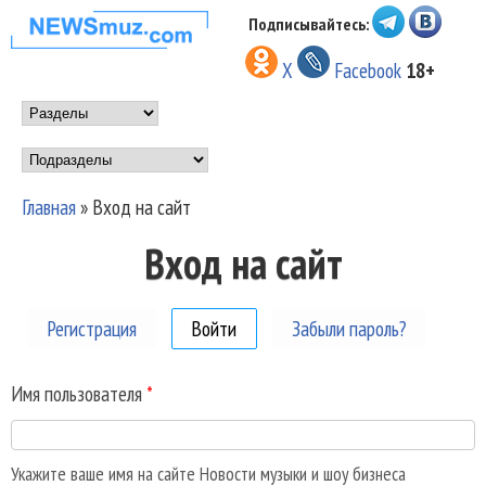
Перейти к основному
Подписывайтесь:
НОВОСТИ
содержанию
X
Facebook
18+
МУЗЫКИ И
Main menu
ШОУ БИЗНЕСА
Подразделы
NEWSMUZ.COM
Главная
»
Вход на сайт
Вы здесь
Вход на сайт
Регистрация
Войти
(активная вкладка)
Забыли пароль?
Имя пользователя
*
Укажите ваше имя на сайте Новости музыки и шоу бизнеса