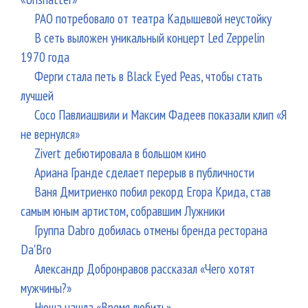
РАО потребовало от театра Кадышевой неустойку
В сеть выложен уникальный концерт Led Zeppelin
1970 года
Ферги стала петь в Black Eyed Peas, чтобы стать
лучшей
Сосо Павлиашвили и Максим Фадеев показали клип «Я
не вернулся»
Zivert дебютировала в большом кино
Ариана Гранде сделает перерыв в публичности
Ваня Дмитриенко побил рекорд Егора Крида, став
самым юным артистом, собравшим Лужники
Группа Dabro добилась отмены бренда ресторана
Da'Bro
Александр Добронравов рассказал «Чего хотят
мужчины?»
Нюша нашла «Время любить»