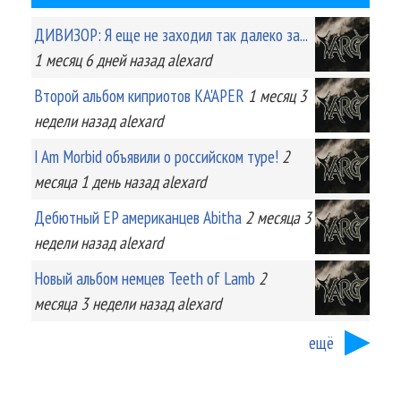
ДИВИЗОР: Я еще не заходил так далеко за...
1 месяц 6 дней
назад
alexard
Второй альбом киприотов KA'APER
1 месяц 3
недели
назад
alexard
I Am Morbid объявили о российском туре!
2
месяца 1 день
назад
alexard
Дебютный EP американцев Abitha
2 месяца 3
недели
назад
alexard
Новый альбом немцев Teeth of Lamb
2
месяца 3 недели
назад
alexard
ещё