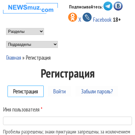
Перейти к основному
Подписывайтесь:
НОВОСТИ
содержанию
X
Facebook
18+
МУЗЫКИ И
Main menu
ШОУ БИЗНЕСА
Подразделы
NEWSMUZ.COM
Главная
»
Регистрация
Вы здесь
Регистрация
Регистрация
(активная вкладка)
Войти
Забыли пароль?
Имя пользователя
*
Пробелы разрешены; знаки пунктуации запрещены, за исключением