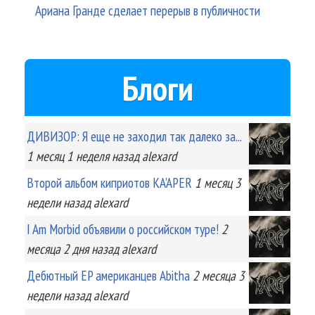
Ариана Гранде сделает перерыв в публичности
Блоги
ДИВИЗОР: Я еще не заходил так далеко за...
1 месяц 1 неделя
назад
alexard
Второй альбом киприотов KA'APER
1 месяц 3
недели
назад
alexard
I Am Morbid объявили о российском туре!
2
месяца 2 дня
назад
alexard
Дебютный EP американцев Abitha
2 месяца 3
недели
назад
alexard