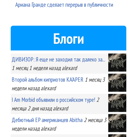
Ариана Гранде сделает перерыв в публичности
Блоги
ДИВИЗОР: Я еще не заходил так далеко за...
1 месяц 1 неделя
назад
alexard
Второй альбом киприотов KA'APER
1 месяц 3
недели
назад
alexard
I Am Morbid объявили о российском туре!
2
месяца 2 дня
назад
alexard
Дебютный EP американцев Abitha
2 месяца 3
недели
назад
alexard