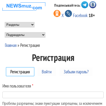
Перейти к основному
Подписывайтесь:
НОВОСТИ
содержанию
X
Facebook
18+
МУЗЫКИ И
Main menu
ШОУ БИЗНЕСА
Подразделы
NEWSMUZ.COM
Главная
»
Регистрация
Вы здесь
Регистрация
Регистрация
(активная вкладка)
Войти
Забыли пароль?
Имя пользователя
*
Пробелы разрешены; знаки пунктуации запрещены, за исключением