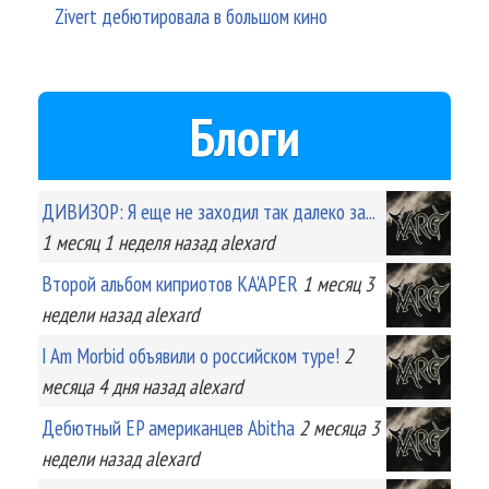
Zivert дебютировала в большом кино
Блоги
ДИВИЗОР: Я еще не заходил так далеко за...
1 месяц 1 неделя
назад
alexard
Второй альбом киприотов KA'APER
1 месяц 3
недели
назад
alexard
I Am Morbid объявили о российском туре!
2
месяца 4 дня
назад
alexard
Дебютный EP американцев Abitha
2 месяца 3
недели
назад
alexard