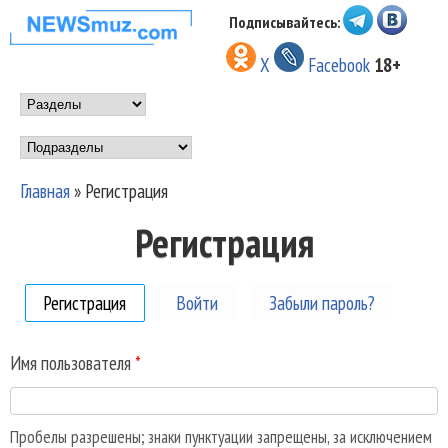
Перейти к основному
Подписывайтесь:
НОВОСТИ
содержанию
X
Facebook
18+
МУЗЫКИ И
Main menu
ШОУ БИЗНЕСА
Подразделы
NEWSMUZ.COM
Главная
»
Регистрация
Вы здесь
Регистрация
Регистрация
(активная вкладка)
Войти
Забыли пароль?
Имя пользователя
*
Пробелы разрешены; знаки пунктуации запрещены, за исключением