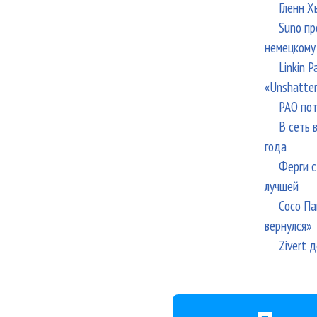
Гленн Х
Suno пр
немецкому
Linkin 
«Unshatte
РАО пот
В сеть 
года
Ферги с
лучшей
Сосо Па
вернулся»
Zivert 