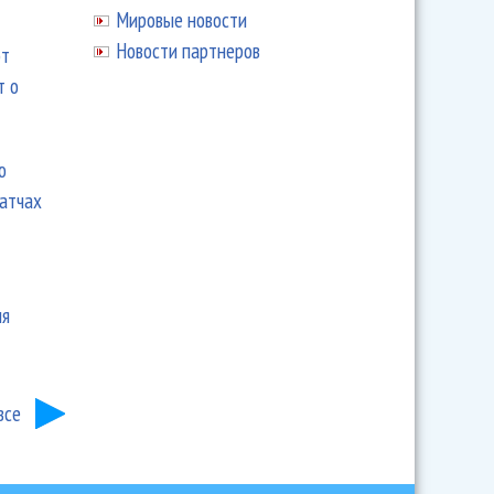
Мировые новости
Новости партнеров
ют
т о
ю
матчах
ия
все