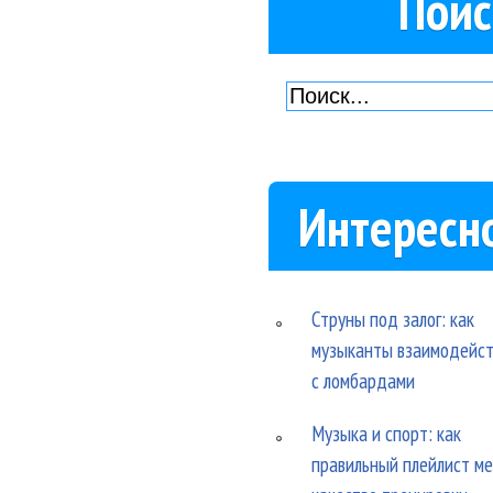
Поис
Интересн
Струны под залог: как
музыканты взаимодейс
с ломбардами
Музыка и спорт: как
правильный плейлист м