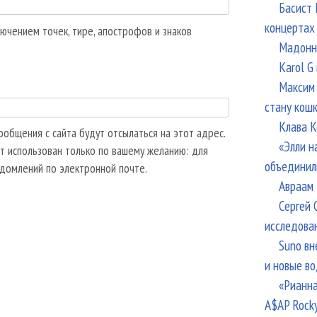
Басист 
концертах
ючением точек, тире, апострофов и знаков
Мадонна
Karol G
Максим 
стану кош
Клава К
общения с сайта будут отсылаться на этот адрес.
«Элли н
т использован только по вашему желанию: для
объединил
едомлений по электронной почте.
Авраам 
Сергей 
исследова
Suno вн
и новые в
«Рианна
A$AP Rock