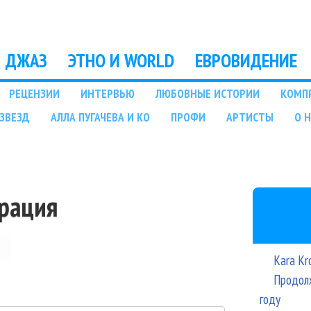
Перейти к основному
содержанию
ДЖАЗ
ЭТНО И WORLD
ЕВРОВИДЕНИЕ
РЕЦЕНЗИИ
ИНТЕРВЬЮ
ЛЮБОВНЫЕ ИСТОРИИ
КОМП
ЗВЕЗД
АЛЛА ПУГАЧЕВА И КО
ПРОФИ
АРТИСТЫ
О 
трация
Kara Kr
Продолж
году