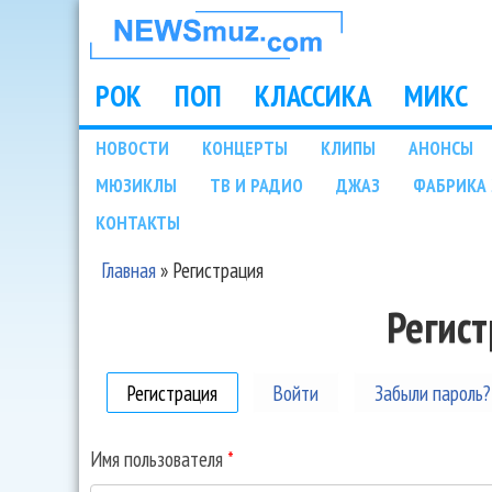
НОВОСТИ
МУЗЫКИ И
РОК
ПОП
КЛАССИКА
МИКС
Main menu
ШОУ БИЗНЕСА
НОВОСТИ
КОНЦЕРТЫ
КЛИПЫ
АНОНСЫ
Подразделы
МЮЗИКЛЫ
ТВ И РАДИО
ДЖАЗ
ФАБРИКА 
NEWSMUZ.COM
КОНТАКТЫ
Главная
»
Регистрация
Вы здесь
Регис
Регистрация
(активная вкладка)
Войти
Забыли пароль?
Имя пользователя
*