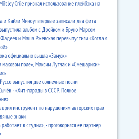
Mötley Crüe признал использование плейбэка на
 и Кайли Миноуг впервые записали два фита
 выпустила альбом с Дрейком и Бруно Марсом
Фадеев и Маша Ржевская перевыпустили «Когда я
кой»
ока официально вышла «Замуж»
а маковом поле», Максим Лутчак и «Смешарики»
ись
Руссо выпустил две солнечные песни
Сычёв - «Хит-парады в СССР. Полное
ние»
едрил инструмент по нарушениям авторских прав
одяные знаки
 работает в студии», - проговорился ее партнер
y