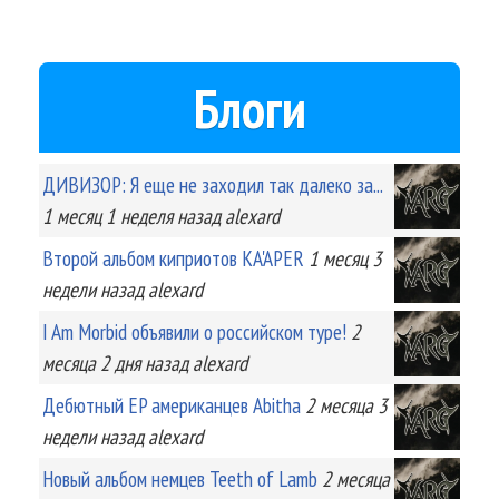
Блоги
ДИВИЗОР: Я еще не заходил так далеко за...
1 месяц 1 неделя
назад
alexard
Второй альбом киприотов KA'APER
1 месяц 3
недели
назад
alexard
I Am Morbid объявили о российском туре!
2
месяца 2 дня
назад
alexard
Дебютный EP американцев Abitha
2 месяца 3
недели
назад
alexard
Новый альбом немцев Teeth of Lamb
2 месяца