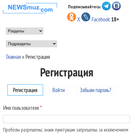
Перейти к основному
Подписывайтесь:
НОВОСТИ
содержанию
X
Facebook
18+
МУЗЫКИ И
Main menu
ШОУ БИЗНЕСА
Подразделы
NEWSMUZ.COM
Главная
»
Регистрация
Вы здесь
Регистрация
Регистрация
(активная вкладка)
Войти
Забыли пароль?
Имя пользователя
*
Пробелы разрешены; знаки пунктуации запрещены, за исключением