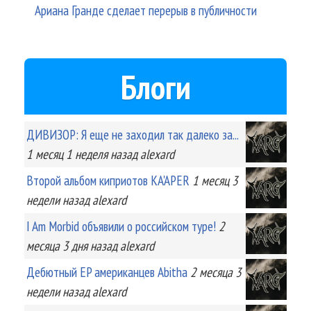
Ариана Гранде сделает перерыв в публичности
Блоги
ДИВИЗОР: Я еще не заходил так далеко за...
1 месяц 1 неделя
назад
alexard
Второй альбом киприотов KA'APER
1 месяц 3
недели
назад
alexard
I Am Morbid объявили о российском туре!
2
месяца 3 дня
назад
alexard
Дебютный EP американцев Abitha
2 месяца 3
недели
назад
alexard