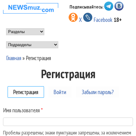
Перейти к основному
Подписывайтесь:
НОВОСТИ
содержанию
X
Facebook
18+
МУЗЫКИ И
Main menu
ШОУ БИЗНЕСА
Подразделы
NEWSMUZ.COM
Главная
»
Регистрация
Вы здесь
Регистрация
Регистрация
(активная вкладка)
Войти
Забыли пароль?
Имя пользователя
*
Пробелы разрешены; знаки пунктуации запрещены, за исключением