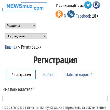
Перейти к основному
Подписывайтесь:
НОВОСТИ
содержанию
X
Facebook
18+
МУЗЫКИ И
Main menu
ШОУ БИЗНЕСА
Подразделы
NEWSMUZ.COM
Главная
»
Регистрация
Вы здесь
Регистрация
Регистрация
(активная вкладка)
Войти
Забыли пароль?
Имя пользователя
*
Пробелы разрешены; знаки пунктуации запрещены, за исключением