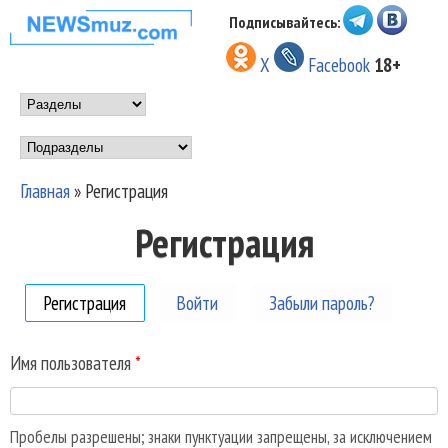
Перейти к основному
Подписывайтесь:
НОВОСТИ
содержанию
X
Facebook
18+
МУЗЫКИ И
Main menu
ШОУ БИЗНЕСА
Подразделы
NEWSMUZ.COM
Главная
»
Регистрация
Вы здесь
Регистрация
Регистрация
(активная вкладка)
Войти
Забыли пароль?
Имя пользователя
*
Пробелы разрешены; знаки пунктуации запрещены, за исключением