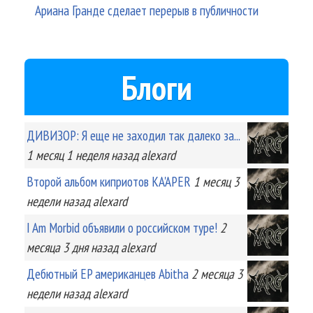
Ариана Гранде сделает перерыв в публичности
Блоги
ДИВИЗОР: Я еще не заходил так далеко за...
1 месяц 1 неделя
назад
alexard
Второй альбом киприотов KA'APER
1 месяц 3
недели
назад
alexard
I Am Morbid объявили о российском туре!
2
месяца 3 дня
назад
alexard
Дебютный EP американцев Abitha
2 месяца 3
недели
назад
alexard