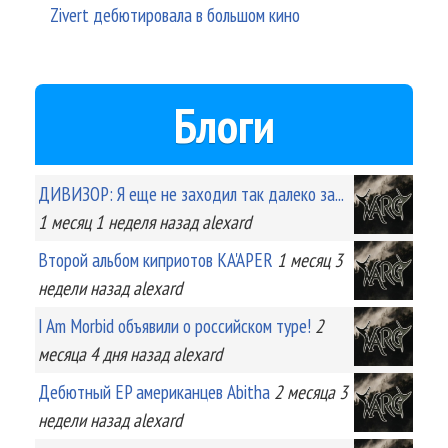
Zivert дебютировала в большом кино
Блоги
ДИВИЗОР: Я еще не заходил так далеко за...
1 месяц 1 неделя
назад
alexard
Второй альбом киприотов KA'APER
1 месяц 3
недели
назад
alexard
I Am Morbid объявили о российском туре!
2
месяца 4 дня
назад
alexard
Дебютный EP американцев Abitha
2 месяца 3
недели
назад
alexard