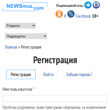
Перейти к основному
Подписывайтесь:
НОВОСТИ
содержанию
X
Facebook
18+
МУЗЫКИ И
Main menu
ШОУ БИЗНЕСА
Подразделы
NEWSMUZ.COM
Главная
»
Регистрация
Вы здесь
Регистрация
Регистрация
(активная вкладка)
Войти
Забыли пароль?
Имя пользователя
*
Пробелы разрешены; знаки пунктуации запрещены, за исключением