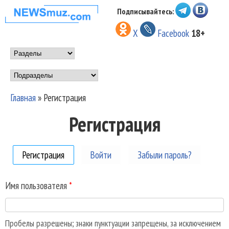
Перейти к основному
Подписывайтесь:
НОВОСТИ
содержанию
X
Facebook
18+
МУЗЫКИ И
Main menu
ШОУ БИЗНЕСА
Подразделы
NEWSMUZ.COM
Главная
»
Регистрация
Вы здесь
Регистрация
Регистрация
(активная вкладка)
Войти
Забыли пароль?
Имя пользователя
*
Пробелы разрешены; знаки пунктуации запрещены, за исключением