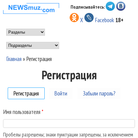
Перейти к основному
Подписывайтесь:
НОВОСТИ
содержанию
X
Facebook
18+
МУЗЫКИ И
Main menu
ШОУ БИЗНЕСА
Подразделы
NEWSMUZ.COM
Главная
»
Регистрация
Вы здесь
Регистрация
Регистрация
(активная вкладка)
Войти
Забыли пароль?
Имя пользователя
*
Пробелы разрешены; знаки пунктуации запрещены, за исключением