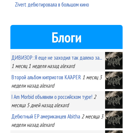
Zivert дебютировала в большом кино
Блоги
ДИВИЗОР: Я еще не заходил так далеко за...
1 месяц 1 неделя
назад
alexard
Второй альбом киприотов KA'APER
1 месяц 3
недели
назад
alexard
I Am Morbid объявили о российском туре!
2
месяца 5 дней
назад
alexard
Дебютный EP американцев Abitha
2 месяца 3
недели
назад
alexard