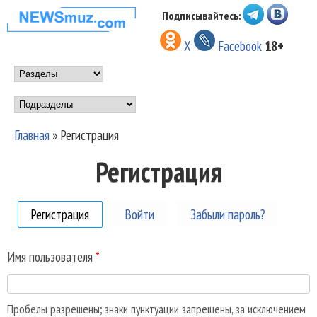
Перейти к основному
Подписывайтесь:
НОВОСТИ
содержанию
X
Facebook
18+
МУЗЫКИ И
Main menu
ШОУ БИЗНЕСА
Подразделы
NEWSMUZ.COM
Главная
»
Регистрация
Вы здесь
Регистрация
Регистрация
(активная вкладка)
Войти
Забыли пароль?
Имя пользователя
*
Пробелы разрешены; знаки пунктуации запрещены, за исключением