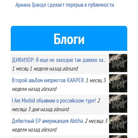
Ариана Гранде сделает перерыв в публичности
Блоги
ДИВИЗОР: Я еще не заходил так далеко за...
1 месяц 1 неделя
назад
alexard
Второй альбом киприотов KA'APER
1 месяц 3
недели
назад
alexard
I Am Morbid объявили о российском туре!
2
месяца 3 дня
назад
alexard
Дебютный EP американцев Abitha
2 месяца 3
недели
назад
alexard