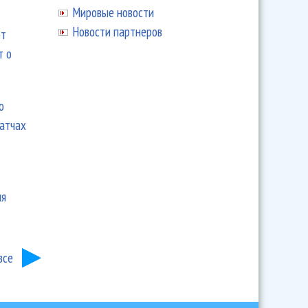
Мировые новости
Новости партнеров
ют
т о
ю
матчах
ия
все