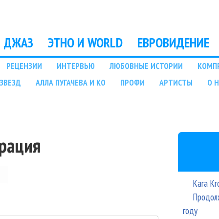
Перейти к основному
содержанию
ДЖАЗ
ЭТНО И WORLD
ЕВРОВИДЕНИЕ
РЕЦЕНЗИИ
ИНТЕРВЬЮ
ЛЮБОВНЫЕ ИСТОРИИ
КОМП
ЗВЕЗД
АЛЛА ПУГАЧЕВА И КО
ПРОФИ
АРТИСТЫ
О 
трация
Kara Kr
Продолж
году