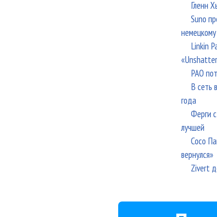
Гленн Х
Suno пр
немецкому
Linkin 
«Unshatte
РАО пот
В сеть 
года
Ферги с
лучшей
Сосо Па
вернулся»
Zivert 