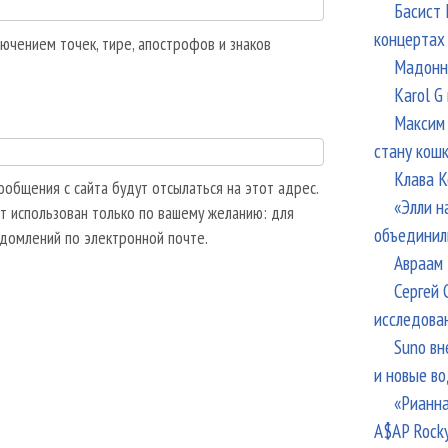
Басист 
концертах
ючением точек, тире, апострофов и знаков
Мадонна
Karol G
Максим 
стану кош
Клава К
общения с сайта будут отсылаться на этот адрес.
«Элли н
т использован только по вашему желанию: для
объединил
едомлений по электронной почте.
Авраам 
Сергей 
исследова
Suno вн
и новые в
«Рианна
A$AP Rock