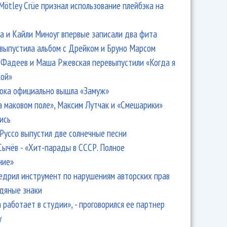
Mötley Crüe признал использование плейбэка на
 и Кайли Миноуг впервые записали два фита
 выпустила альбом с Дрейком и Бруно Марсом
Фадеев и Маша Ржевская перевыпустили «Когда я
кой»
ока официально вышла «Замуж»
а маковом поле», Максим Лутчак и «Смешарики»
ись
Руссо выпустил две солнечные песни
Сычёв - «Хит-парады в СССР. Полное
ние»
едрил инструмент по нарушениям авторских прав
одяные знаки
 работает в студии», - проговорился ее партнер
y