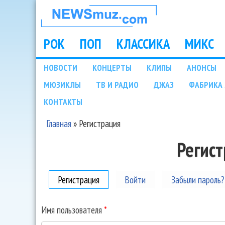
НОВОСТИ
МУЗЫКИ И
РОК
ПОП
КЛАССИКА
МИКС
Main menu
ШОУ БИЗНЕСА
НОВОСТИ
КОНЦЕРТЫ
КЛИПЫ
АНОНСЫ
Подразделы
МЮЗИКЛЫ
ТВ И РАДИО
ДЖАЗ
ФАБРИКА 
NEWSMUZ.COM
КОНТАКТЫ
Главная
»
Регистрация
Вы здесь
Регис
Регистрация
(активная вкладка)
Войти
Забыли пароль?
Имя пользователя
*