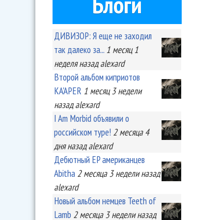
Блоги
ДИВИЗОР: Я еще не заходил
так далеко за...
1 месяц 1
неделя
назад
alexard
Второй альбом киприотов
KA'APER
1 месяц 3 недели
назад
alexard
I Am Morbid объявили о
российском туре!
2 месяца 4
дня
назад
alexard
Дебютный EP американцев
Abitha
2 месяца 3 недели
назад
alexard
Новый альбом немцев Teeth of
Lamb
2 месяца 3 недели
назад