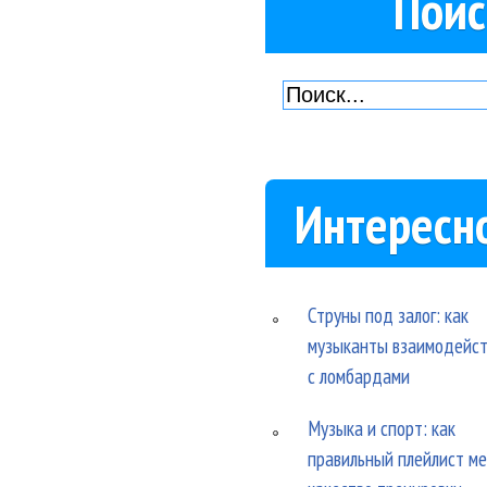
Поис
Интересн
Струны под залог: как
музыканты взаимодейс
с ломбардами
Музыка и спорт: как
правильный плейлист м