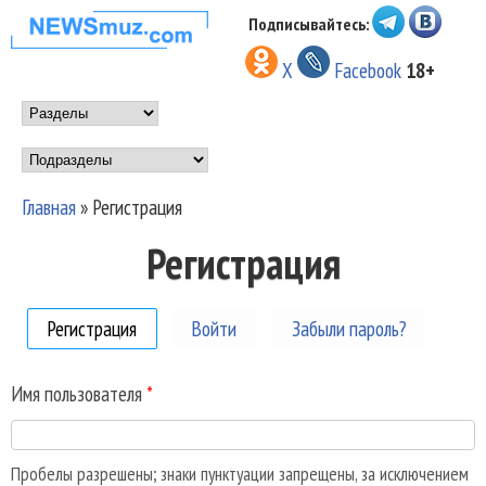
Перейти к основному
Подписывайтесь:
НОВОСТИ
содержанию
X
Facebook
18+
МУЗЫКИ И
Main menu
ШОУ БИЗНЕСА
Подразделы
NEWSMUZ.COM
Главная
»
Регистрация
Вы здесь
Регистрация
Регистрация
(активная вкладка)
Войти
Забыли пароль?
Имя пользователя
*
Пробелы разрешены; знаки пунктуации запрещены, за исключением