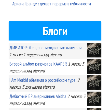
Ариана Гранде сделает перерыв в публичности
Блоги
ДИВИЗОР: Я еще не заходил так далеко за...
1 месяц 1 неделя
назад
alexard
Второй альбом киприотов KA'APER
1 месяц 3
недели
назад
alexard
I Am Morbid объявили о российском туре!
2
месяца 3 дня
назад
alexard
Дебютный EP американцев Abitha
2 месяца 3
недели
назад
alexard