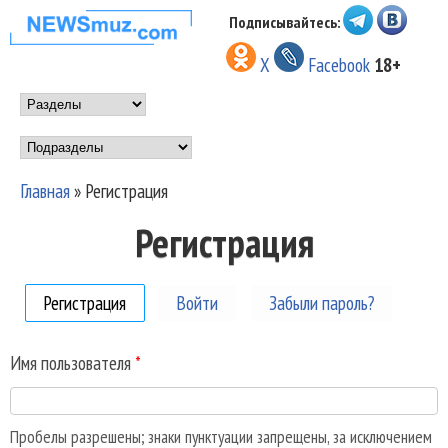
Перейти к основному
Подписывайтесь:
НОВОСТИ
содержанию
X
Facebook
18+
МУЗЫКИ И
Main menu
ШОУ БИЗНЕСА
Подразделы
NEWSMUZ.COM
Главная
»
Регистрация
Вы здесь
Регистрация
Регистрация
(активная вкладка)
Войти
Забыли пароль?
Имя пользователя
*
Пробелы разрешены; знаки пунктуации запрещены, за исключением