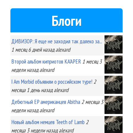
Блоги
ДИВИЗОР: Я еще не заходил так далеко за...
1 месяц 6 дней
назад
alexard
Второй альбом киприотов KA'APER
1 месяц 3
недели
назад
alexard
I Am Morbid объявили о российском туре!
2
месяца 1 день
назад
alexard
Дебютный EP американцев Abitha
2 месяца 3
недели
назад
alexard
Новый альбом немцев Teeth of Lamb
2
месяца 3 недели
назад
alexard