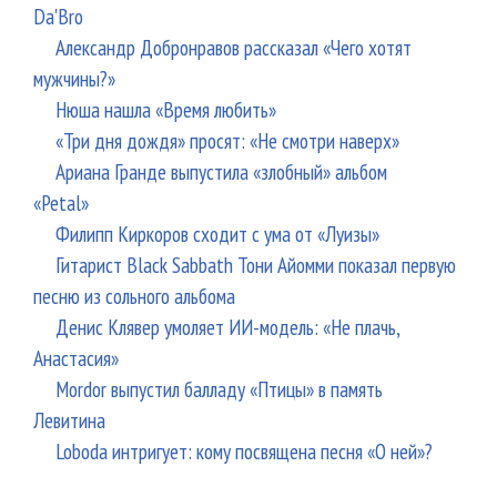
Da'Bro
Александр Добронравов рассказал «Чего хотят
мужчины?»
Нюша нашла «Время любить»
«Три дня дождя» просят: «Не смотри наверх»
Ариана Гранде выпустила «злобный» альбом
«Petal»
Филипп Киркоров сходит с ума от «Луизы»
Гитарист Black Sabbath Тони Айомми показал первую
песню из сольного альбома
Денис Клявер умоляет ИИ-модель: «Не плачь,
Анастасия»
Mordor выпустил балладу «Птицы» в память
Левитина
Loboda интригует: кому посвящена песня «О ней»?