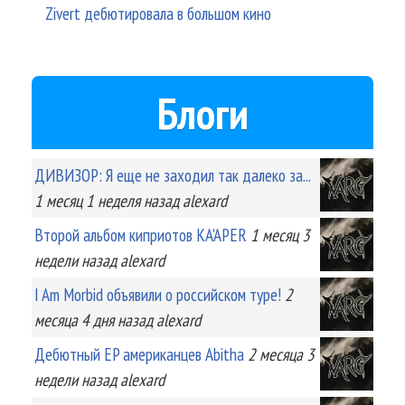
Zivert дебютировала в большом кино
Блоги
ДИВИЗОР: Я еще не заходил так далеко за...
1 месяц 1 неделя
назад
alexard
Второй альбом киприотов KA'APER
1 месяц 3
недели
назад
alexard
I Am Morbid объявили о российском туре!
2
месяца 4 дня
назад
alexard
Дебютный EP американцев Abitha
2 месяца 3
недели
назад
alexard