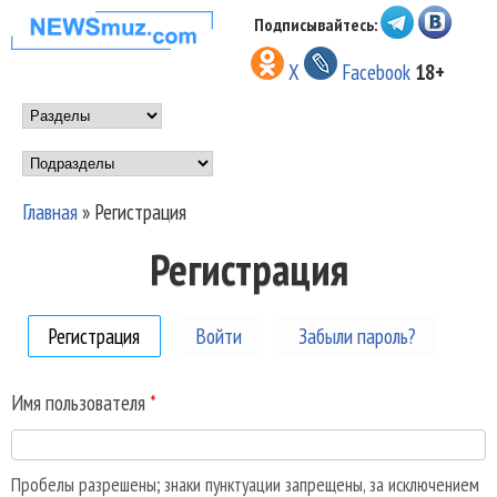
Перейти к основному
Подписывайтесь:
НОВОСТИ
содержанию
X
Facebook
18+
МУЗЫКИ И
Main menu
ШОУ БИЗНЕСА
Подразделы
NEWSMUZ.COM
Главная
»
Регистрация
Вы здесь
Регистрация
Регистрация
(активная вкладка)
Войти
Забыли пароль?
Имя пользователя
*
Пробелы разрешены; знаки пунктуации запрещены, за исключением