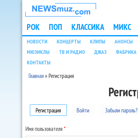
НОВОСТИ
МУЗЫКИ И
РОК
ПОП
КЛАССИКА
МИКС
Main menu
ШОУ БИЗНЕСА
НОВОСТИ
КОНЦЕРТЫ
КЛИПЫ
АНОНСЫ
Подразделы
МЮЗИКЛЫ
ТВ И РАДИО
ДЖАЗ
ФАБРИКА 
NEWSMUZ.COM
КОНТАКТЫ
Главная
»
Регистрация
Вы здесь
Регис
Регистрация
(активная вкладка)
Войти
Забыли пароль?
Имя пользователя
*