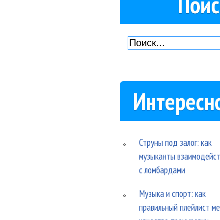
Поис
Интересн
Струны под залог: как
музыканты взаимодейс
с ломбардами
Музыка и спорт: как
правильный плейлист м