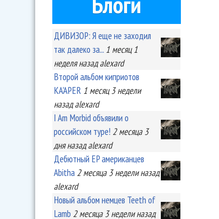
Блоги
ДИВИЗОР: Я еще не заходил
так далеко за...
1 месяц 1
неделя
назад
alexard
Второй альбом киприотов
KA'APER
1 месяц 3 недели
назад
alexard
I Am Morbid объявили о
российском туре!
2 месяца 3
дня
назад
alexard
Дебютный EP американцев
Abitha
2 месяца 3 недели
назад
alexard
Новый альбом немцев Teeth of
Lamb
2 месяца 3 недели
назад