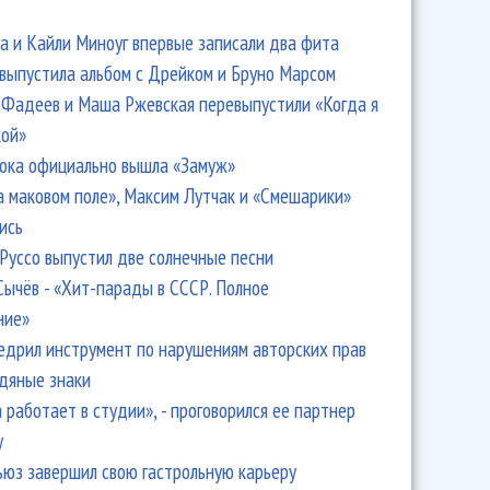
 и Кайли Миноуг впервые записали два фита
 выпустила альбом с Дрейком и Бруно Марсом
Фадеев и Маша Ржевская перевыпустили «Когда я
кой»
ока официально вышла «Замуж»
а маковом поле», Максим Лутчак и «Смешарики»
ись
Руссо выпустил две солнечные песни
Сычёв - «Хит-парады в СССР. Полное
ние»
едрил инструмент по нарушениям авторских прав
одяные знаки
 работает в студии», - проговорился ее партнер
y
ьюз завершил свою гастрольную карьеру