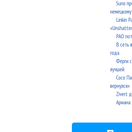
Suno пр
немецкому
Linkin 
«Unshatte
РАО пот
В сеть 
года
Ферги с
лучшей
Сосо Па
вернулся»
Zivert 
Ариана 