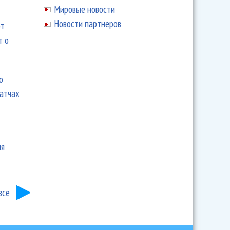
Мировые новости
Новости партнеров
ют
т о
ю
матчах
ия
все