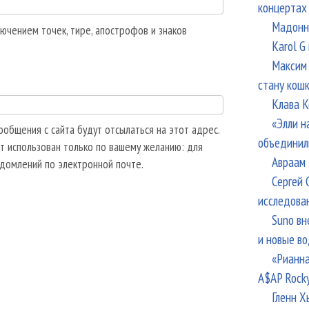
концертах
Мадонна
ючением точек, тире, апострофов и знаков
Karol G
Максим 
стану кош
Клава К
«Элли н
общения с сайта будут отсылаться на этот адрес.
объединил
т использован только по вашему желанию: для
Авраам 
едомлений по электронной почте.
Сергей 
исследова
Suno вн
и новые в
«Рианна
A$AP Rock
Гленн Х