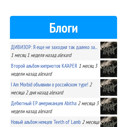
Блоги
ДИВИЗОР: Я еще не заходил так далеко за...
1 месяц 1 неделя
назад
alexard
Второй альбом киприотов KA'APER
1 месяц 3
недели
назад
alexard
I Am Morbid объявили о российском туре!
2
месяца 2 дня
назад
alexard
Дебютный EP американцев Abitha
2 месяца 3
недели
назад
alexard
Новый альбом немцев Teeth of Lamb
2 месяца