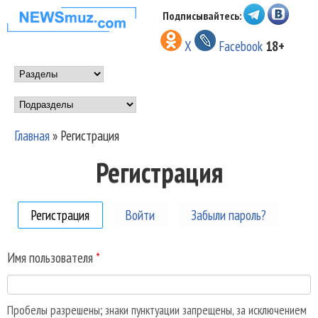
Перейти к основному
Подписывайтесь:
НОВОСТИ
содержанию
X
Facebook
18+
МУЗЫКИ И
Main menu
ШОУ БИЗНЕСА
Подразделы
NEWSMUZ.COM
Главная
»
Регистрация
Вы здесь
Регистрация
Регистрация
(активная вкладка)
Войти
Забыли пароль?
Имя пользователя
*
Пробелы разрешены; знаки пунктуации запрещены, за исключением