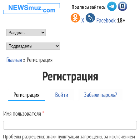
Перейти к основному
Подписывайтесь:
НОВОСТИ
содержанию
X
Facebook
18+
МУЗЫКИ И
Main menu
ШОУ БИЗНЕСА
Подразделы
NEWSMUZ.COM
Главная
»
Регистрация
Вы здесь
Регистрация
Регистрация
(активная вкладка)
Войти
Забыли пароль?
Имя пользователя
*
Пробелы разрешены; знаки пунктуации запрещены, за исключением