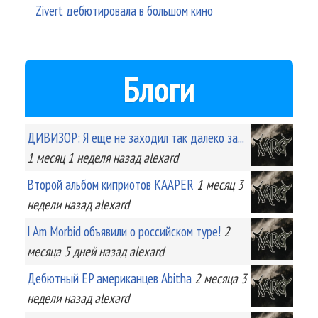
Zivert дебютировала в большом кино
Блоги
ДИВИЗОР: Я еще не заходил так далеко за...
1 месяц 1 неделя
назад
alexard
Второй альбом киприотов KA'APER
1 месяц 3
недели
назад
alexard
I Am Morbid объявили о российском туре!
2
месяца 5 дней
назад
alexard
Дебютный EP американцев Abitha
2 месяца 3
недели
назад
alexard