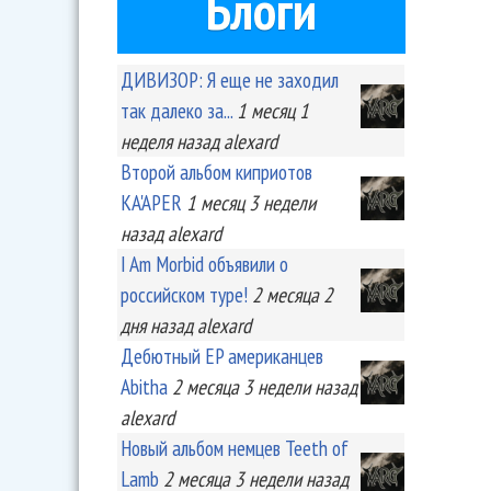
Блоги
ДИВИЗОР: Я еще не заходил
так далеко за...
1 месяц 1
неделя
назад
alexard
Второй альбом киприотов
KA'APER
1 месяц 3 недели
назад
alexard
I Am Morbid объявили о
российском туре!
2 месяца 2
дня
назад
alexard
Дебютный EP американцев
Abitha
2 месяца 3 недели
назад
alexard
Новый альбом немцев Teeth of
Lamb
2 месяца 3 недели
назад