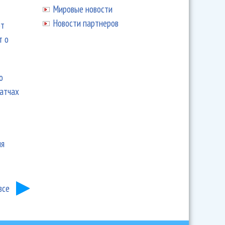
Мировые новости
Новости партнеров
ют
т о
ю
матчах
ия
все