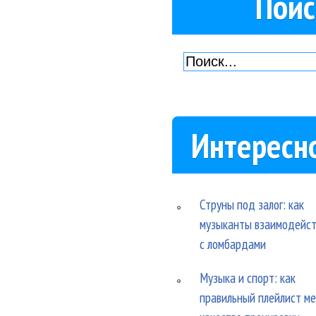
Поис
Интересн
Струны под залог: как
музыканты взаимодейс
с ломбардами
Музыка и спорт: как
правильный плейлист м