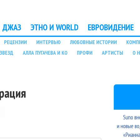
Перейти к основному
содержанию
ДЖАЗ
ЭТНО И WORLD
ЕВРОВИДЕНИЕ
РЕЦЕНЗИИ
ИНТЕРВЬЮ
ЛЮБОВНЫЕ ИСТОРИИ
КОМП
ЗВЕЗД
АЛЛА ПУГАЧЕВА И КО
ПРОФИ
АРТИСТЫ
О 
трация
Suno вн
и новые в
«Рианна