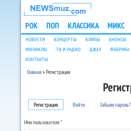
НОВОСТИ
МУЗЫКИ И
РОК
ПОП
КЛАССИКА
МИКС
Main menu
ШОУ БИЗНЕСА
НОВОСТИ
КОНЦЕРТЫ
КЛИПЫ
АНОНСЫ
Подразделы
МЮЗИКЛЫ
ТВ И РАДИО
ДЖАЗ
ФАБРИКА 
NEWSMUZ.COM
КОНТАКТЫ
Главная
»
Регистрация
Вы здесь
Регис
Регистрация
(активная вкладка)
Войти
Забыли пароль?
Имя пользователя
*