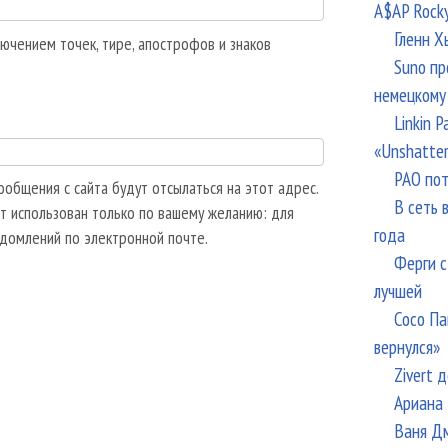
A$AP Rock
Гленн Х
ючением точек, тире, апострофов и знаков
Suno пр
немецкому
Linkin 
«Unshatte
РАО пот
общения с сайта будут отсылаться на этот адрес.
В сеть 
т использован только по вашему желанию: для
года
едомлений по электронной почте.
Ферги с
лучшей
Сосо Па
вернулся»
Zivert 
Ариана 
Ваня Дм