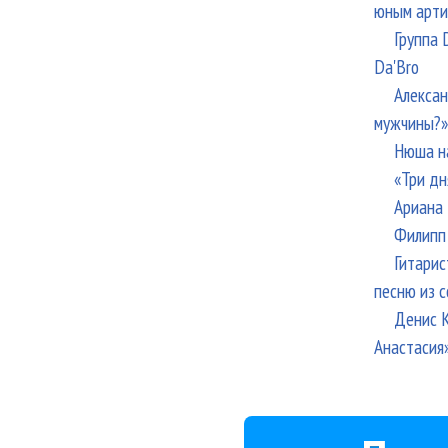
юным арти
Группа 
Da'Bro
Алексан
мужчины?»
Нюша н
«Три дн
Ариана 
Филипп 
Гитарис
песню из с
Денис К
Анастасия