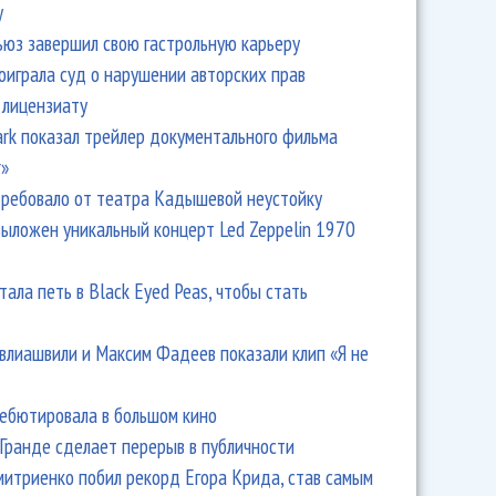
y
ьюз завершил свою гастрольную карьеру
оиграла суд о нарушении авторских прав
 лицензиату
Park показал трейлер документального фильма
r»
ребовало от театра Кадышевой неустойку
выложен уникальный концерт Led Zeppelin 1970
тала петь в Black Eyed Peas, чтобы стать
влиашвили и Максим Фадеев показали клип «Я не
дебютировала в большом кино
Гранде сделает перерыв в публичности
итриенко побил рекорд Егора Крида, став самым