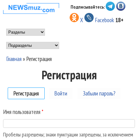
Перейти к основному
Подписывайтесь:
НОВОСТИ
содержанию
X
Facebook
18+
МУЗЫКИ И
Main menu
ШОУ БИЗНЕСА
Подразделы
NEWSMUZ.COM
Главная
»
Регистрация
Вы здесь
Регистрация
Регистрация
(активная вкладка)
Войти
Забыли пароль?
Имя пользователя
*
Пробелы разрешены; знаки пунктуации запрещены, за исключением