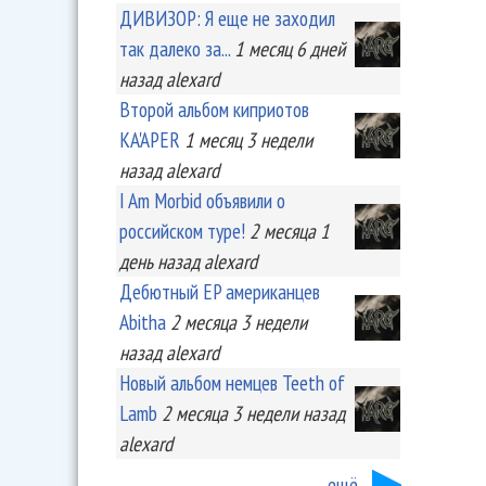
ДИВИЗОР: Я еще не заходил
так далеко за...
1 месяц 6 дней
назад
alexard
Второй альбом киприотов
KA'APER
1 месяц 3 недели
назад
alexard
I Am Morbid объявили о
российском туре!
2 месяца 1
день
назад
alexard
Дебютный EP американцев
Abitha
2 месяца 3 недели
назад
alexard
Новый альбом немцев Teeth of
Lamb
2 месяца 3 недели
назад
alexard
ещё