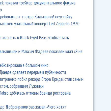
Park показал трейлер документального фильма
r»
ребовало от театра Кадышевой неустойку
выложен уникальный концерт Led Zeppelin 1970
тала петь в Black Eyed Peas, чтобы стать
влиашвили и Максим Фадеев показали клип «Я не
дебютировала в большом кино
Гранде сделает перерыв в публичности
итриенко побил рекорд Егора Крида, став самым
стом, собравшим Лужники
Dabro добилась отмены бренда ресторана
др Добронравов рассказал «Чего хотят