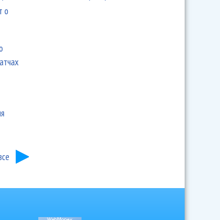
т о
ю
матчах
ия
все