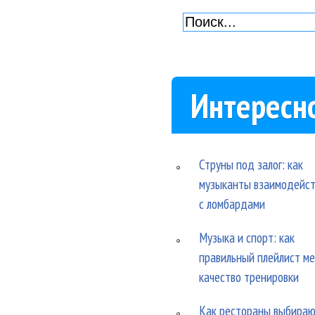
Интересн
Струны под залог: как
музыканты взаимодейс
с ломбардами
Музыка и спорт: как
правильный плейлист м
качество тренировки
Как рестораны выбира