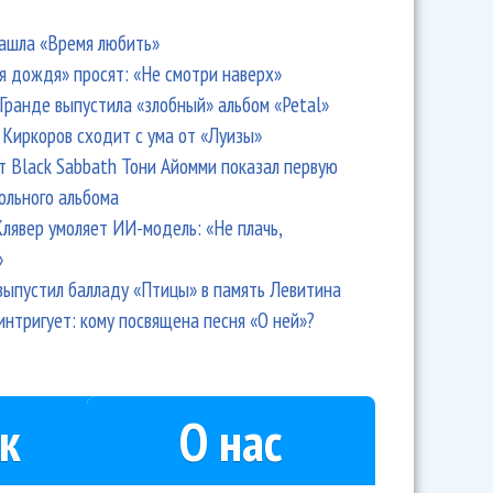
ашла «Время любить»
я дождя» просят: «Не смотри наверх»
Гранде выпустила «злобный» альбом «Petal»
Киркоров сходит с ума от «Луизы»
т Black Sabbath Тони Айомми показал первую
ольного альбома
лявер умоляет ИИ-модель: «Не плачь,
»
выпустил балладу «Птицы» в память Левитина
интригует: кому посвящена песня «О ней»?
к
О нас