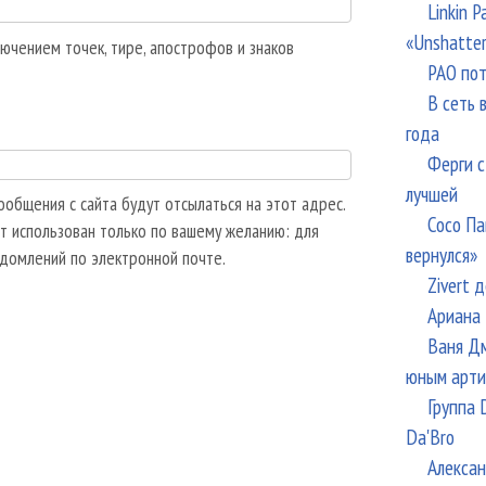
Linkin 
«Unshatte
ючением точек, тире, апострофов и знаков
РАО пот
В сеть 
года
Ферги с
лучшей
общения с сайта будут отсылаться на этот адрес.
Сосо Па
т использован только по вашему желанию: для
вернулся»
едомлений по электронной почте.
Zivert 
Ариана 
Ваня Дм
юным арти
Группа 
Da'Bro
Алексан