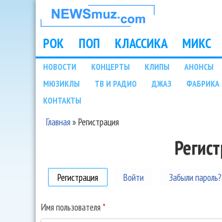
НОВОСТИ
МУЗЫКИ И
РОК
ПОП
КЛАССИКА
МИКС
Main menu
ШОУ БИЗНЕСА
НОВОСТИ
КОНЦЕРТЫ
КЛИПЫ
АНОНСЫ
Подразделы
МЮЗИКЛЫ
ТВ И РАДИО
ДЖАЗ
ФАБРИКА 
NEWSMUZ.COM
КОНТАКТЫ
Главная
»
Регистрация
Вы здесь
Регис
Регистрация
(активная вкладка)
Войти
Забыли пароль?
Имя пользователя
*