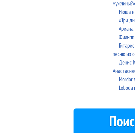
мужчины?»
Нюша н
«Три дн
Ариана 
Филипп 
Гитарис
песню из с
Денис К
Анастасия
Mordor 
Loboda 
Поис