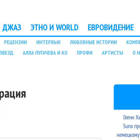
Перейти к основному
содержанию
ДЖАЗ
ЭТНО И WORLD
ЕВРОВИДЕНИЕ
РЕЦЕНЗИИ
ИНТЕРВЬЮ
ЛЮБОВНЫЕ ИСТОРИИ
КОМП
ЗВЕЗД
АЛЛА ПУГАЧЕВА И КО
ПРОФИ
АРТИСТЫ
О 
трация
Гленн Х
Suno пр
немецкому