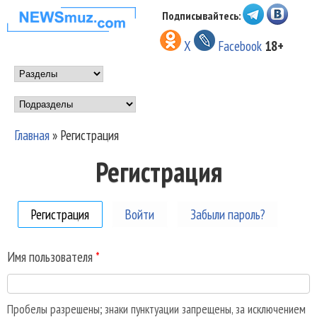
Перейти к основному
Подписывайтесь:
НОВОСТИ
содержанию
X
Facebook
18+
МУЗЫКИ И
Main menu
ШОУ БИЗНЕСА
Подразделы
NEWSMUZ.COM
Главная
»
Регистрация
Вы здесь
Регистрация
Регистрация
(активная вкладка)
Войти
Забыли пароль?
Имя пользователя
*
Пробелы разрешены; знаки пунктуации запрещены, за исключением