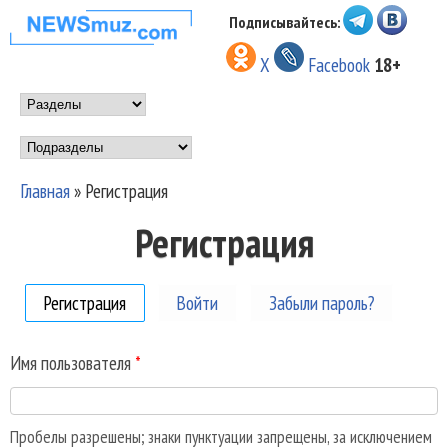
Перейти к основному
Подписывайтесь:
НОВОСТИ
содержанию
X
Facebook
18+
МУЗЫКИ И
Main menu
ШОУ БИЗНЕСА
Подразделы
NEWSMUZ.COM
Главная
»
Регистрация
Вы здесь
Регистрация
Регистрация
(активная вкладка)
Войти
Забыли пароль?
Имя пользователя
*
Пробелы разрешены; знаки пунктуации запрещены, за исключением