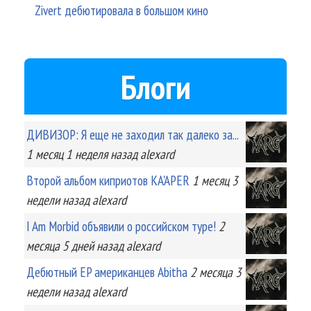
Zivert дебютировала в большом кино
Блоги
ДИВИЗОР: Я еще не заходил так далеко за...
1 месяц 1 неделя
назад
alexard
Второй альбом киприотов KA'APER
1 месяц 3
недели
назад
alexard
I Am Morbid объявили о российском туре!
2
месяца 5 дней
назад
alexard
Дебютный EP американцев Abitha
2 месяца 3
недели
назад
alexard