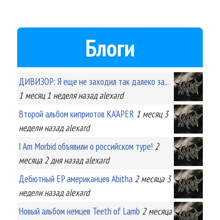
Блоги
ДИВИЗОР: Я еще не заходил так далеко за...
1 месяц 1 неделя
назад
alexard
Второй альбом киприотов KA'APER
1 месяц 3
недели
назад
alexard
I Am Morbid объявили о российском туре!
2
месяца 2 дня
назад
alexard
Дебютный EP американцев Abitha
2 месяца 3
недели
назад
alexard
Новый альбом немцев Teeth of Lamb
2 месяца