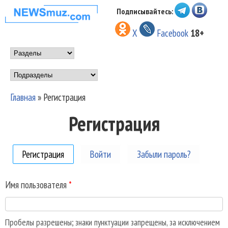
Перейти к основному
Подписывайтесь:
НОВОСТИ
содержанию
X
Facebook
18+
МУЗЫКИ И
Main menu
ШОУ БИЗНЕСА
Подразделы
NEWSMUZ.COM
Главная
»
Регистрация
Вы здесь
Регистрация
Регистрация
(активная вкладка)
Войти
Забыли пароль?
Имя пользователя
*
Пробелы разрешены; знаки пунктуации запрещены, за исключением