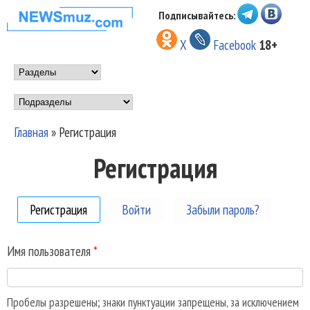
Перейти к основному
Подписывайтесь:
НОВОСТИ
содержанию
X
Facebook
18+
МУЗЫКИ И
Main menu
ШОУ БИЗНЕСА
Подразделы
NEWSMUZ.COM
Главная
»
Регистрация
Вы здесь
Регистрация
Регистрация
(активная вкладка)
Войти
Забыли пароль?
Имя пользователя
*
Пробелы разрешены; знаки пунктуации запрещены, за исключением