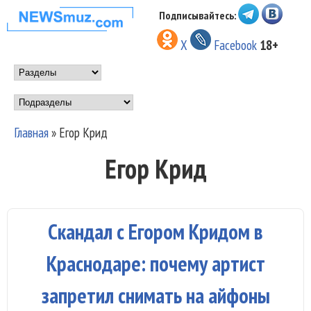
Перейти к основному
Подписывайтесь:
НОВОСТИ
содержанию
X
Facebook
18+
МУЗЫКИ И
Main menu
ШОУ БИЗНЕСА
Подразделы
NEWSMUZ.COM
Главная
»
Егор Крид
Вы здесь
Егор Крид
Скандал с Егором Кридом в
Краснодаре: почему артист
запретил снимать на айфоны