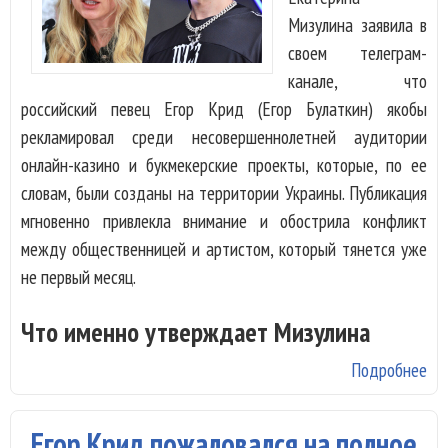
Мизулина заявила в
своем телеграм-
канале, что
российский певец Егор Крид (Егор Булаткин) якобы
рекламировал среди несовершеннолетней аудитории
онлайн-казино и букмекерские проекты, которые, по ее
словам, были созданы на территории Украины. Публикация
мгновенно привлекла внимание и обострила конфликт
между общественницей и артистом, который тянется уже
не первый месяц.
Что именно утверждает Мизулина
Подробнее
о Е
Кр
ук
Егор Крид пожаловался на полное