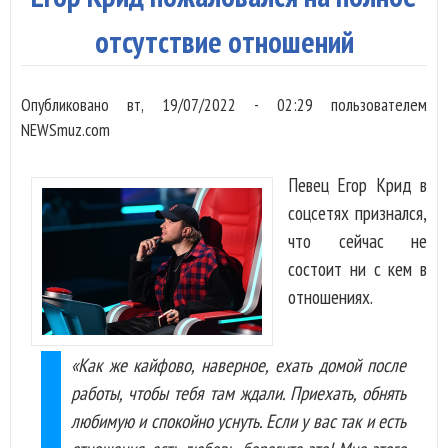
он
каз
отсутствие отношений
че
Ми
Опубликовано
вт, 19/07/2022 - 02:29
пользователем
об
NEWSmuz.com
ар
Певец Егор Крид в
соцсетях признался,
что сейчас не
состоит ни с кем в
отношениях.
«Как же кайфово, наверное, ехать домой после
работы, чтобы тебя там ждали. Приехать, обнять
любимую и спокойно уснуть. Если у вас так и есть