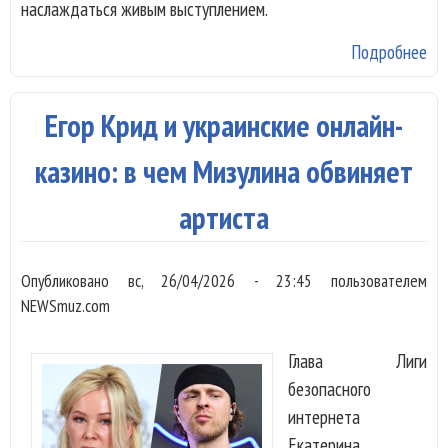
наслаждаться живым выступлением.
Подробнее
о 
Ег
Кр
Егор Крид и украинские онлайн-
Кр
по
казино: в чем Мизулина обвиняет
ар
артиста
за
сн
ай
Опубликовано
вс, 26/04/2026 - 23:45
пользователем
NEWSmuz.com
Глава Лиги
безопасного
интернета
Екатерина