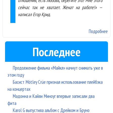
отношения, есть любовь, берегите это! Мне этого
сейчас так не хватает. Женат на работе!» —
написал Егор Крид.
Подробнее
о 
по
на
Последнее
от
от
Продолжение фильма «Майкл» начнут снимать уже в
этом году
Басист Mötley Crüe признал использование плейбэка
на концертах
Мадонна и Кайли Миноуг впервые записали два
фита
Karol G выпустила альбом с Дрейком и Бруно