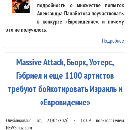
подробности о множестве попыток
Александра Панайотова поучаствовать
в конкурсе «Евровидение», и почему
это не получилось.
Подробнее
о 
Па
ра
Massive Attack, Бьорк, Уотерс,
пр
«в
Гэбриел и еще 1100 артистов
вт
требуют бойкотировать Израиль и
«Евровидение»
Опубликовано
вт, 21/04/2026 - 18:09
пользователем
NEWSmuz.com