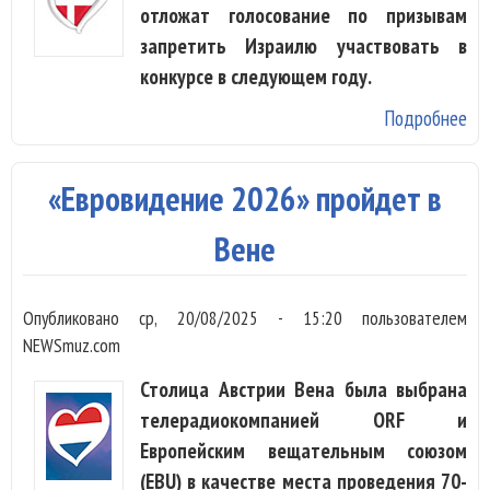
отложат голосование по призывам
запретить Израилю участвовать в
конкурсе в следующем году.
Подробнее
о
Ор
«Е
«Евровидение 2026» пройдет в
от
го
Вене
уч
Из
Опубликовано
ср, 20/08/2025 - 15:20
пользователем
ко
NEWSmuz.com
го
Столица Австрии Вена была выбрана
телерадиокомпанией ORF и
Европейским вещательным союзом
(EBU) в качестве места проведения 70-