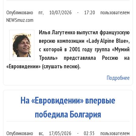
Опубликовано
пт, 10/07/2026 - 17:20
пользователем
NEWSmuz.com
Илья Лагутенко выпустил французскую
версию композиции «Lady Alpine Blue»,
с которой в 2001 году группа «Мумий
Тролль» представляла Россию на
«Евровидении» (слушать песню).
Подробнее
о 
Ла
сд
На «Евровидении» впервые
ав
фр
победила Болгария
пе
«Е
Опубликовано
вс, 17/05/2026 - 02:35
пользователем