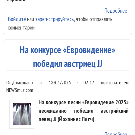
Подробнее
о
Войдите
или
зарегистрируйтесь
, чтобы отправлять
«Ев
комментарии
сно
кри
При
На конкурсе «Евровидение»
- И
победил австриец JJ
Опубликовано
вс, 18/05/2025 - 02:17
пользователем
NEWSmuz.com
На конкурсе песни «Евровидение 2025»
неожиданно победил австрийский
певец JJ (Йоханнес Питч).
Подробнее
о Н