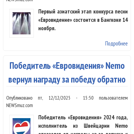
«Е
Первый азиатский этап конкурса песни
«Евровидение» состоится в Бангкоке 14
ноября.
Подробнее
о 
«Е
вп
Победитель «Евровидения» Nemo
пр
Аз
вернул награду за победу обратно
Опубликовано
пт, 12/12/2025 - 15:50
пользователем
NEWSmuz.com
Победитель «Евровидения» 2024 года,
исполнитель из Швейцарии Nemo
отказался от награды из-за допуска к