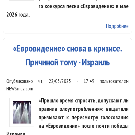
го конкурса песни «Евровидение» в мае
2026 года.
Подробнее
о
«Е
20
«Евровидение» снова в кризисе.
пр
Ве
Причиной тому - Израиль
Опубликовано
чт, 22/05/2025 - 17:49
пользователем
NEWSmuz.com
«Пришло время спросить, допускают ли
правила злоупотребления»: вещатели
призывают к пересмотру голосования
на «Евровидении» после почти победы
Израиля.