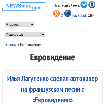
Перейти к основному
Подписывайтесь:
НОВОСТИ
содержанию
X
Facebook
18+
МУЗЫКИ И
Main menu
ШОУ БИЗНЕСА
Подразделы
NEWSMUZ.COM
Главная
»
Евровидение
Вы здесь
Евровидение
Илья Лагутенко сделал автокавер
на французском песни с
«Евровидения»