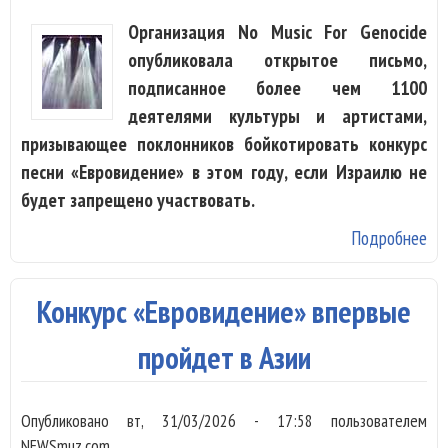
Организация No Music For Genocide
опубликовала открытое письмо,
подписанное более чем 1100
деятелями культуры и артистами,
призывающее поклонников бойкотировать конкурс
песни «Евровидение» в этом году, если Израилю не
будет запрещено участвовать.
Подробнее
о 
Att
Уо
Конкурс «Евровидение» впервые
Гэ
11
пройдет в Азии
тр
бо
Опубликовано
вт, 31/03/2026 - 17:58
пользователем
Из
NEWSmuz.com