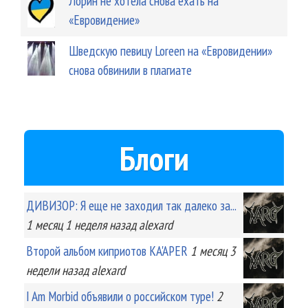
Лорин не хотела снова ехать на
«Евровидение»
Шведскую певицу Loreen на «Евровидении»
снова обвинили в плагиате
Блоги
ДИВИЗОР: Я еще не заходил так далеко за...
1 месяц 1 неделя
назад
alexard
Второй альбом киприотов KA'APER
1 месяц 3
недели
назад
alexard
I Am Morbid объявили о российском туре!
2