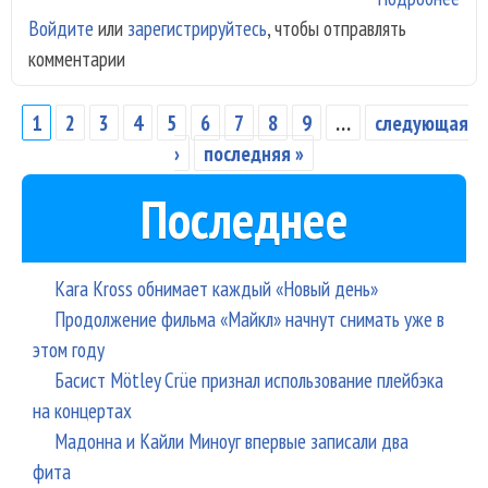
Войдите
или
зарегистрируйтесь
, чтобы отправлять
«Ев
комментарии
поб
авс
1
2
3
4
5
6
7
8
9
…
следующая
Страницы
›
последняя »
Последнее
Kara Kross обнимает каждый «Новый день»
Продолжение фильма «Майкл» начнут снимать уже в
этом году
Басист Mötley Crüe признал использование плейбэка
на концертах
Мадонна и Кайли Миноуг впервые записали два
фита